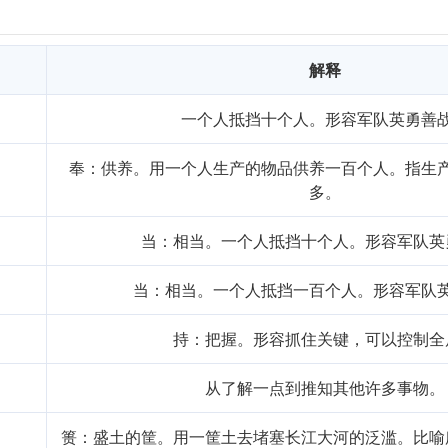
，我认识到这一成语不仅是对古代选官制度的反映，更是一种对
解释
让我理解了如何通过成语表达更深层次的思想，也提醒我在日常
一个人抵挡十个人。形容军队英勇善
奉：供养。用一个人生产的物品供养一百个人。指生
多。
n
当：相当。一个人抵挡十个人。形容军队英
当：相当。一个人抵挡一百个人。形容军队
rén
人
持：把握。形容抓住关键，可以控制全
从了解一点到推知其他许多事物。
篑：盛土的筐。用一筐土去堵塞长江大河的泛滥。比喻