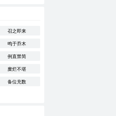
召之即来
鸣于乔木
例直禁简
治和社会制度。现代社
糜烂不堪
管理中，强调素质、能
备位充数
职位的人感到不满。这