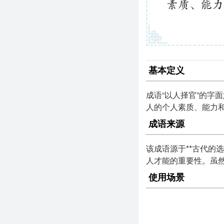
基本定义
成语“以人择官”的字
人的个人素质、能力
成语来源
该成语源于**古代的
人才能的重要性。虽
使用场景
“以人择官”常用于讨
文学作品
：在古代