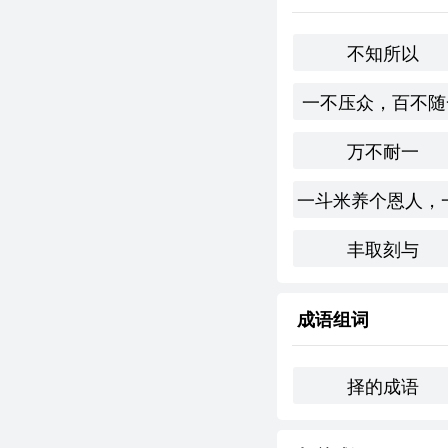
在我之前的工作中，
不知所以
的过往业绩和团队评
创造性使用
一不压众，百不随
在一首现代诗中，我可
万不耐一
在这片浮华的城市，

一斗米养个恩人，
我愿以人择官，

丰取刻与
让那些心中有光的人，
照亮前行的路。
成语组词
跨文化比较
择的成语
在英语中，可以用“mer
选官的态度和方法可