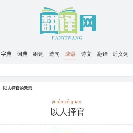
字典
词典
组词
造句
成语
诗文
翻译
近义词
以人择官的意思
yǐ rén zé guān
以人择官