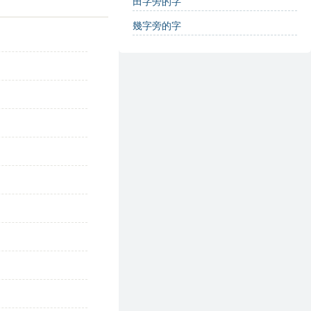
田字旁的字
幾字旁的字
育经验。