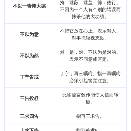
掩：遮蔽，遮盖；德：德行。
不以一眚掩大德
不因为一个人有个别的错误而
抹杀他的大功绩。
不把它放在心上。表示对人、
不以为意
对事抱轻视态度。
然：是，对。不认为是对的。
不以为然
表示不同意或否定。
丁宁；再三嘱咐。指一再嘱咐
丁宁告戒
必须引起警觉注意。
比喻流言数传能使人信而转
三告投杼
疑。
三求四告
指再三求告。
上求下告
指到处求问。