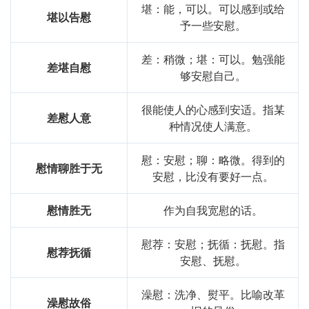
堪：能，可以。可以感到或给
堪以告慰
予一些安慰。
差：稍微；堪：可以。勉强能
差堪自慰
够安慰自己。
很能使人的心感到安适。指某
差慰人意
种情况使人满意。
慰：安慰；聊：略微。得到的
慰情聊胜于无
安慰，比没有要好一点。
慰情胜无
作为自我宽慰的话。
慰荐：安慰；抚循：抚慰。指
慰荐抚循
安慰、抚慰。
澡慰：洗净、熨平。比喻改革
澡慰故俗