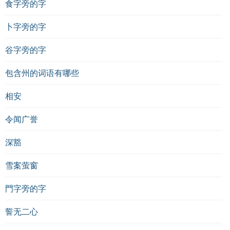
食字旁的字
卜字旁的字
谷字旁的字
包含州的词语有哪些
相安
令闻广誉
深豁
雪案萤窗
門字旁的字
誓无二心