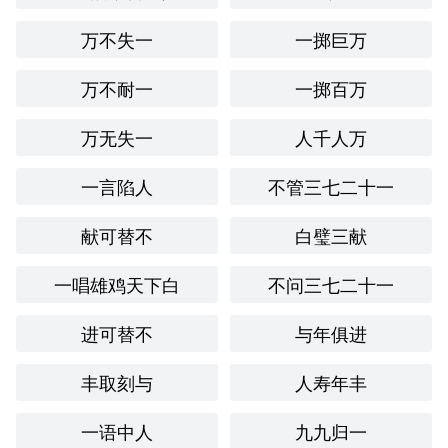
“痛不欲生”：形容痛苦到极点，失去生存的欲望。
万不失一
一掷巨万
文化与社会背景：
万不耐一
一掷百万
“堪以告慰”在
文化中反映了一种面对困境的坚韧与希望。它
体现了
人重视情感交流和安慰的传统，尤其在亲友之间的支
万无失一
人千人万
持和鼓励中显得尤为重要。在现代社会，随着心理健康意识
的提升，这个成语的使用也越来越普遍，成为了人们表达同
一言陷人
不管三七二十一
情和理解的方式。
情感与联想：
献可替不
白璧三献
一唱雄鸡天下白
不问三七二十一
这个成语带给我的情感反应是安慰和希望。在面对生活中的
挑战时，想起“堪以告慰”，让我意识到无论处于何种境地，
总能找到一些值得珍惜和感激的事情，从而减轻心中的负
进可替不
与年俱进
担。
丰取刻与
人寿年丰
个人应用：
一语中人
九九归一
在生活中，我曾经历一段时间的失业，感到非常沮丧。但在