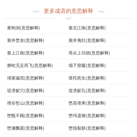
个成语强调了在艰难时刻能够找到某种安慰的能力。
更多成语的意思解释
使用场景：
在现代汉语中，“堪以告慰”常用于文学作品、日常对话和演
塞狗洞(意思解释)
塞北江南(意思解释)
讲中，尤其是在谈及悲伤、失去或挫折时。例如：
塞井焚舍(意思解释)
塞井夷灶(意思解释)
文学作品中，角色在遭遇困境时可能会说：“虽然失去了
塞上江南(意思解释)
塔尖上功德(意思解释)
很多，但我依然有家人和朋友，堪以告慰。”
塍蛇无足而飞(意思解释)
塌下窟窿(意思解释)
日常对话中，朋友安慰对方时会说：“虽然工作不顺，但
堵塞漏卮(意思解释)
堪托死生(意思解释)
还有许多美好的事情堪以告慰。”
堤溃蚁穴(意思解释)
堤溃蚁孔(意思解释)
示例句子：
堙谷堑山(意思解释)
堕高堙庳(意思解释)
堕甑不顾(意思解释)
堕珥遗簪(意思解释)
在丧失亲人的时候，朋友的陪伴和关心，堪以告慰我心
堕溷飘茵(意思解释)
堕指裂肤(意思解释)
中的悲痛。