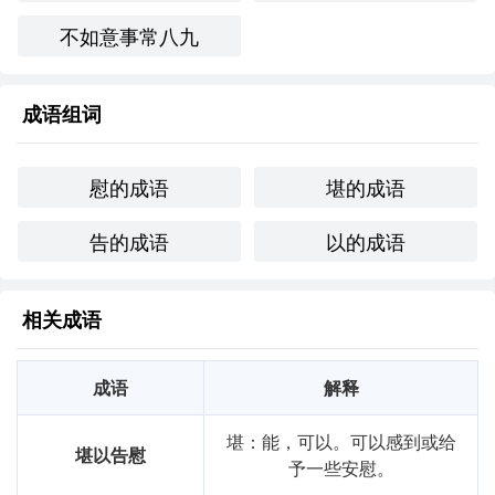
与朋友的交流中，我意识到，虽然暂时找不到工作，但我依
不如意事常八九
然有支持我的家人和朋友，这让我觉得“堪以告慰”。
创造性使用：
成语组词
在一首小诗中可以这样使用：
慰的成语
堪的成语
风雨如磐难掩愁，

但见花开笑意柔。

告的成语
以的成语
虽有离别痛心事，

相关成语
心中有念堪以告慰。
跨文化比较：
成语
解释
在英语中，“find comfort in”或“take solace in”可以表达类似
堪：能，可以。可以感到或给
的意思。虽然字面翻译不同，但都传达了在困境中寻找安慰
堪以告慰
予一些安慰。
的情感。例如，英语中常用“Every cloud has a silver lining”