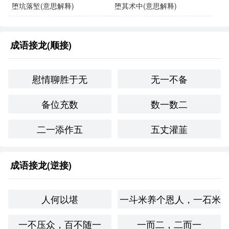
堕坑落堑(意思解释)
堕其术中(意思解释)
尽管经历了失败，但我的努力和坚持，堪以告慰我自
己。
成语接龙(顺接)
每当我感到孤独时，书籍中的智慧总能堪以告慰我。
慰情聊胜于无
无一不备
同义成语与反义成语：
备位充数
数一数二
同义成语
：
“心安理得”：意为内心安宁，理所当然。
二一添作五
五丈灌韮
“无怨无悔”：指对自己的选择没有怨言和后悔，常用于
成语接龙(逆接)
表达内心的满足与安慰。
反义成语
：
人何以堪
一斗米养个恩人，一石米
“心如刀割”：形容心中痛苦，无法得到安慰。
一不压众，百不随一
一而二，二而一