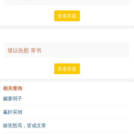
查看答案
堪以告慰 草书
查看答案
相关查询
孀妻弱子
嬴奸买俏
嬉笑怒骂，皆成文章