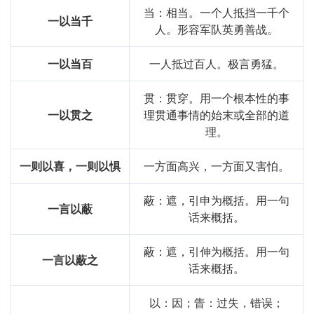
当：相当。一个人抵挡一千个
一以当千
人。形容军队英勇善战。
一以当百
一人抵过百人。极言勇猛。
贯：贯穿。用一个根本性的事
一以贯之
理贯通事情的始末或全部的道
理。
一则以喜，一则以惧
一方面高兴，一方面又害怕。
蔽：遮，引申为概括。用一句
一言以蔽
话来概括。
蔽：遮，引伸为概括。用一句
一言以蔽之
话来概括。
以：因；眚：过失，错误；