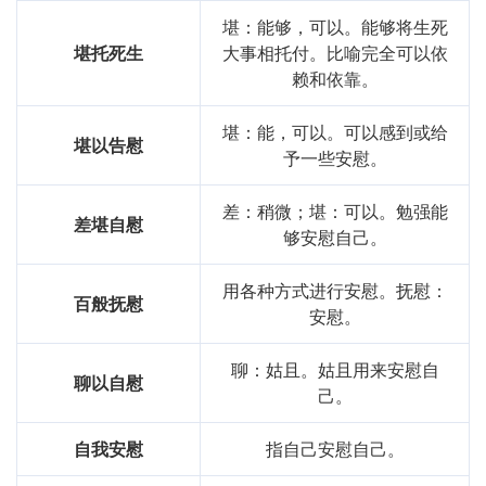
来表达即使在困难中也能找到希望。
堪：能够，可以。能够将生死
反思与总结：
堪托死生
大事相托付。比喻完全可以依
赖和依靠。
通过对“堪以告慰”的学*，我对语言的表达能力有了更深的理
解。这个成语不仅丰富了我的词汇，也让我在面临困境时，
堪：能，可以。可以感到或给
堪以告慰
能够更有意识地运用语言来寻求安慰和支持。在日常交流
予一些安慰。
中，适当地使用这个成语，可以增强语言的表现力和情感的
深度。
差：稍微；堪：可以。勉强能
差堪自慰
够安慰自己。
基础信息
用各种方式进行安慰。抚慰：
百般抚慰
拼音
kān
yǐ
gào
wèi
安慰。
用法
"作谓语、定语；用于书面语"
聊：姑且。姑且用来安慰自
聊以自慰
己。
字义分解
自我安慰
指自己安慰自己。
wèi
kān
gào
yǐ
慰
堪
告
以