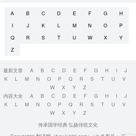
A
B
C
D
E
F
G
H
I
J
K
L
M
N
O
P
Q
R
S
T
U
W
X
Y
Z
最新文章
A
B
C
D
E
F
G
H
I
J
K
L
M
N
O
P
Q
R
S
T
U
V
W
X
Y
Z
内容大全
A
B
C
D
E
F
G
H
I
J
K
L
M
N
O
P
Q
R
S
T
U
V
W
X
Y
Z
传承国学经典 弘扬传统文化