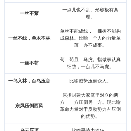
一点儿也不乱。形容极有条
一丝不紊
理。
单丝不能成线，一棵树不能构
一丝不线，单木不林
成森林。比喻一个人的力量单
薄，办不成事。
苟：苟且，马虎。指做事认真
一丝不苟
细致，一点儿不马虎。
一鸟入林，百鸟压音
比喻威势压倒众人。
原指封建大家庭里对立的两
方，一方压倒另一方。现比喻
东风压倒西风
革命力量对于反动势力占压倒
的优势。
乌云压顶
比喻恶势力猖狂。