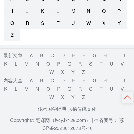
I
J
K
L
M
N
O
P
Q
R
S
T
U
W
X
Y
Z
最新文章
A
B
C
D
E
F
G
H
I
J
K
L
M
N
O
P
Q
R
S
T
U
V
W
X
Y
Z
内容大全
A
B
C
D
E
F
G
H
I
J
K
L
M
N
O
P
Q
R
S
T
U
V
W
X
Y
Z
传承国学经典 弘扬传统文化
Copyright© 翻译网（fycy.lx126.com） |
© 备案号： 苏
ICP备2023012678号-10