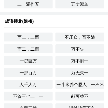
二一添作五
五丈灌韮
成语接龙(逆接)
一而二，二而一
一不压众，百不随一
一而二，二而一
万不失一
一掷巨万
万不耐一
一掷百万
万无失一
人千人万
一斗米养个恩人，一石米
不管三七二十一
献可替不
白璧三献
一唱雄鸡天下白