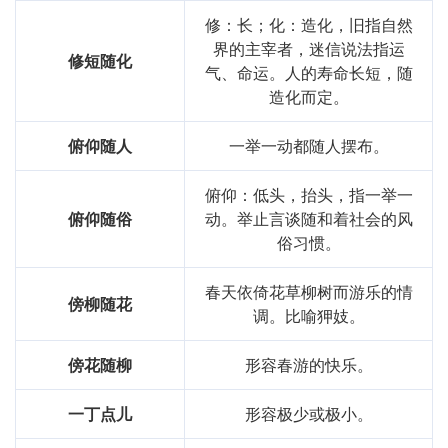
修：长；化：造化，旧指自然
界的主宰者，迷信说法指运
修短随化
气、命运。人的寿命长短，随
造化而定。
俯仰随人
一举一动都随人摆布。
俯仰：低头，抬头，指一举一
俯仰随俗
动。举止言谈随和着社会的风
俗习惯。
春天依倚花草柳树而游乐的情
傍柳随花
调。比喻狎妓。
傍花随柳
形容春游的快乐。
一丁点儿
形容极少或极小。