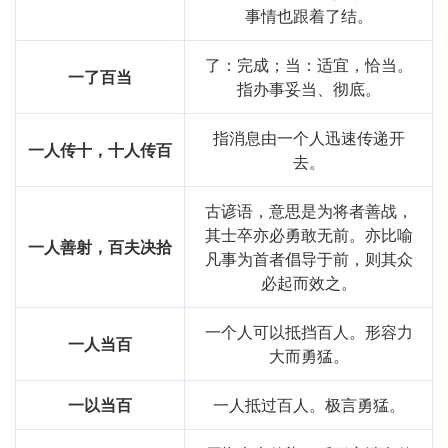
事情也跟着了结。
了：完成；当：适宜，恰当。
一了百当
指办事妥当、彻底。
指消息由一个人迅速传递开
一人传十，十人传百
去。
古谚语，意思是为将者善战，
其士卒亦必勇敢无前。亦比喻
一人善射，百夫决拾
凡事为首者倡导于前，则其众
必起而效之。
一个人可以抵挡百人。形容力
一人当百
大而勇猛。
一以当百
一人抵过百人。极言勇猛。