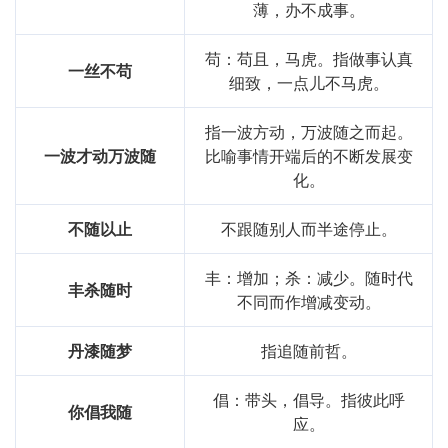
薄，办不成事。
苟：苟且，马虎。指做事认真
一丝不苟
细致，一点儿不马虎。
指一波方动，万波随之而起。
一波才动万波随
比喻事情开端后的不断发展变
化。
不随以止
不跟随别人而半途停止。
丰：增加；杀：减少。随时代
丰杀随时
不同而作增减变动。
丹漆随梦
指追随前哲。
倡：带头，倡导。指彼此呼
你倡我随
应。