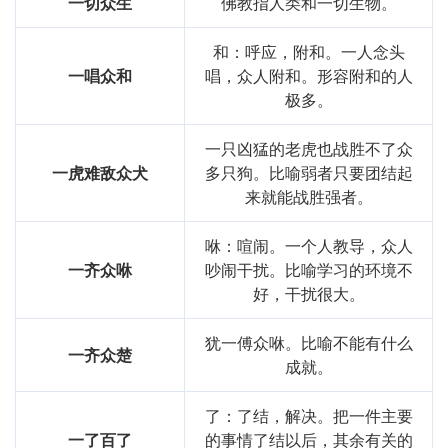
一切众生
佛教指人类和一切生物。
和：呼应，附和。一人念头
一唱众和
唱，众人附和。形容附和的人
极多。
一只凶猛的老虎也战胜不了众
一虎难敌众犬
多只狗。比喻弱者只要团结起
来就能战胜强者。
咻：喧闹。一个人教导，众人
一齐众咻
吵闹干扰。比喻学习的环境不
好，干扰很大。
犹一傅众咻。比喻不能有什么
一齐众楚
成就。
了：了结，解决。把一件主要
一了百了
的事情了结以后，其余有关的