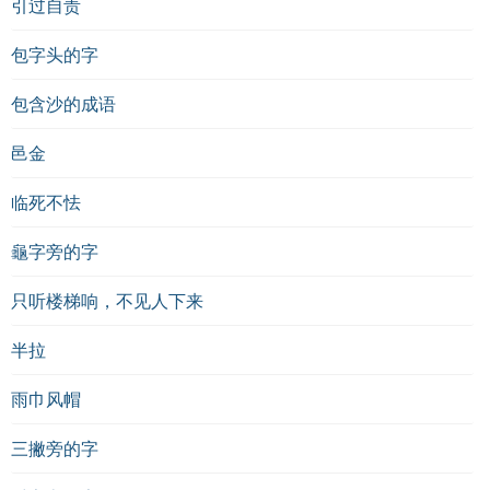
引过自责
包字头的字
包含沙的成语
邑金
临死不怯
龜字旁的字
只听楼梯响，不见人下来
半拉
雨巾风帽
三撇旁的字