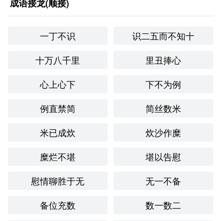
成语接龙(顺接)
一丁不识
识二五而不知十
十万八千里
里丑捧心
心上心下
下不为例
例直禁简
简丝数米
米已成炊
炊沙作糜
糜烂不堪
堪以告慰
慰情聊胜于无
无一不备
备位充数
数一数二