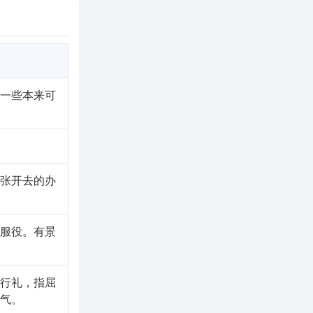
把一些本来可
扩张开去的办
人服役。有景
腰行礼，指屈
骨气。