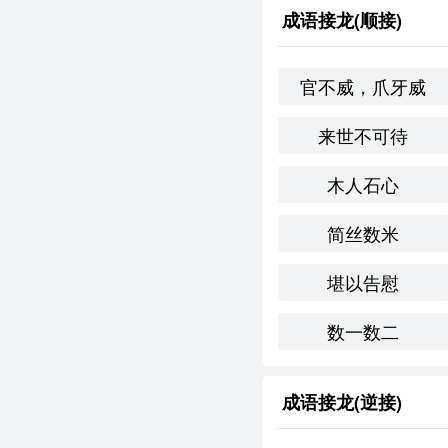
任人唯亲
：意为只任
成语接龙(顺接)
一刀切
：指对所有人
官不威，爪牙威
文化与社会背景
来世不可待
在**传统文化中，选官
良淑德。现代社会中，
木人石心
平、公正选拔机制的期
情感与联想
简丝数米
“为人择官”让我联想到
堪以告慰
管理和社会公平方面具
数一数二
个人应用
在我参与学校的学生会选
成语接龙(逆接)
我推荐和投票。这一过
创造性使用