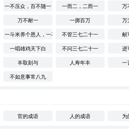
一不压众，百不随一
一而二，二而一
万
每个人择官， 让才华如花绽放， 让梦想不再彷徨。
万不耐一
一掷百万
万
一斗米养个恩人，一石米养个仇人
不管三七二十一
献
itocracy”来表示类似的概念，强调根据个人能力和表现来选拔
，但对于人才选拔的重视则是一致的。
一唱雄鸡天下白
不问三七二十一
进
丰取刻与
人寿年丰
一
才的尊重以及选拔公正性的重要性。在学*语言和文化的过程中，
我更加关注如何在不同环境中合理地评估和使用人才。这一点在
不如意事常八九
意义。
n
官的成语
人的成语
为