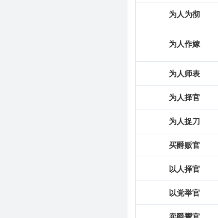
为人为彻
为人作嫁
为人师表
为人择官
为人捉刀
买爵贩官
以人择官
以党举官
卖爵鬻官