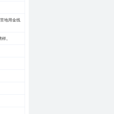
苦苦地用金线
榜样。