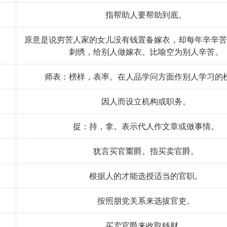
指帮助人要帮助到底。
原意是说穷苦人家的女儿没有钱置备嫁衣，却每年辛辛
刺绣，给别人做嫁衣。比喻空为别人辛苦。
师表：榜样，表率。在人品学问方面作别人学习的
因人而设立机构或职务。
捉：持，拿。表示代人作文章或做事情。
犹言买官鬻爵。指买卖官爵。
根据人的才能选授适当的官职。
按照朋党关系来选拔官吏。
买卖官爵来收取钱财。