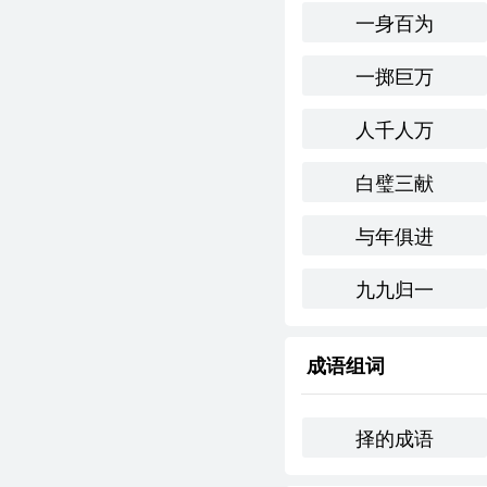
一身百为
在这片土地上， 我们为
一掷巨万
跨文化比较
人千人万
在英语中，可以用“mer
虽然表达方式不尽相同
白璧三献
反思与总结
与年俱进
“为人择官”体现了对人
丰富了我的词汇，也让
九九归一
往中都具有重要的指导
成语组词
基础信息
拼音
wèi
rén
zé
guā
择的成语
字义分解