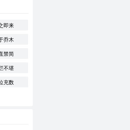
之即来
于乔木
的束缚，提倡贤
，反映了对公
直禁简
烂不堪
的反思，在人事
位充数
长和能力进行自