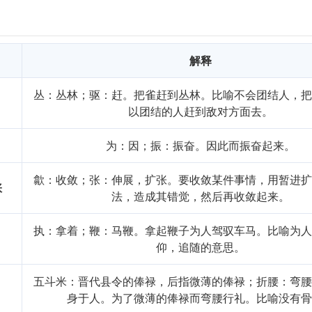
i,wèi
为
解释
丛：丛林；驱：赶。把雀赶到丛林。比喻不会团结人，
以团结的人赶到敌对方面去。
为：因；振：振奋。因此而振奋起来。
歙：收敛；张：伸展，扩张。要收敛某件事情，用暂进
张
法，造成其错觉，然后再收敛起来。
执：拿着；鞭：马鞭。拿起鞭子为人驾驭车马。比喻为
仰，追随的意思。
五斗米：晋代县令的俸禄，后指微薄的俸禄；折腰：弯
身于人。为了微薄的俸禄而弯腰行礼。比喻没有