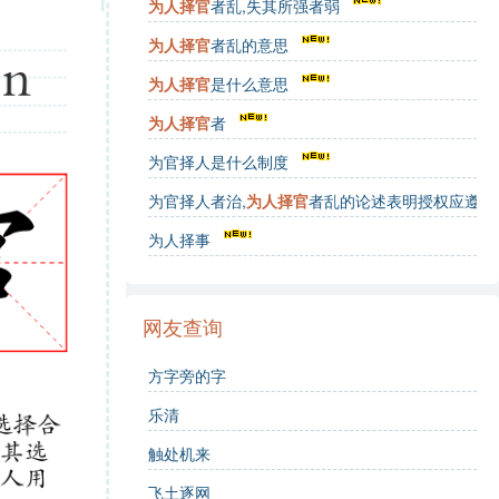
为人择官
者乱,失其所强者弱
为人择官
者乱的意思
为人择官
是什么意思
为人择官
者
为官择人是什么制度
为官择人者治,
为人择官
者乱的论述表明授权应遵循
为人择事
网友查询
方字旁的字
乐清
触处机来
飞土逐网