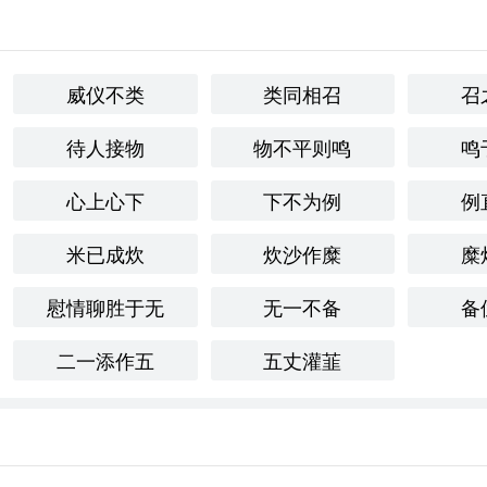
用亲近的人，强调了不公正的选人方式。
采取同样的处理方式，不考虑个体差异。
威仪不类
类同相召
召
待人接物
物不平则鸣
鸣
制度如科举制强调了“为人择官”的理念，致力于打破门第和血缘
随着人们对人才选拔的重视，这一成语依然具有重要的现实意义
心上心下
下不为例
例
待。
米已成炊
炊沙作糜
糜
公平和机会的价值。它传达出一种对能力的尊重和对不平等现象
慰情聊胜于无
无一不备
备
有深刻的情感共鸣。
二一添作五
五丈灌韮
举时，我们采取了“为人择官”的原则，鼓励大家根据各自的特
程不仅提高了选举的公正性，也增强了大家的参与感。