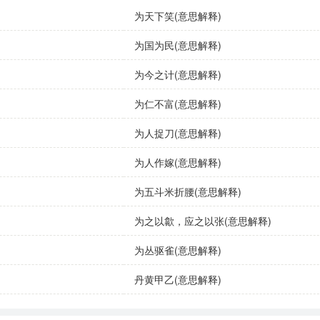
为天下笑(意思解释)
为国为民(意思解释)
坚持为人择官的原则，确保每位员工都能在适合自己的岗位上发
为今之计(意思解释)
往能做到为人择官，使得国家人才济济。
为仁不富(意思解释)
人们提出了很多有益的建议，强调了为人择官的重要性。
为人捉刀(意思解释)
为人作嫁(意思解释)
为五斗米折腰(意思解释)
为之以歙，应之以张(意思解释)
人的才能来使用，强调适应性。
为丛驱雀(意思解释)
教育领域，意为根据学生的不同情况进行教学。
丹黄甲乙(意思解释)