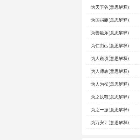
为天下谷(意思解释)
示例句子
为国捐躯(意思解释)
公司在招聘时，始终
为善最乐(意思解释)
古代的贤明君主，往
为仁由己(意思解释)
在这次选举中，候选
为人说项(意思解释)
同义成语与反义成语
为人师表(意思解释)
为人为彻(意思解释)
同义成语
：
为之执鞭(意思解释)
量才而用
：意为根据
为之一振(意思解释)
因材施教
：通常用于
为万安计(意思解释)
反义成语
：