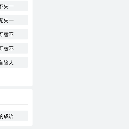
不失一
无失一
可替不
人才。不同文化中
可替不
言陷人
这一成语不仅
职场和社会交
的成语