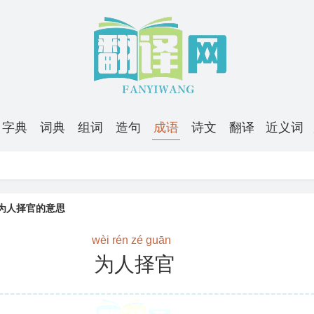
字典
词典
组词
造句
成语
诗文
翻译
近义词
为人择官的意思
wèi rén zé guān
为人择官