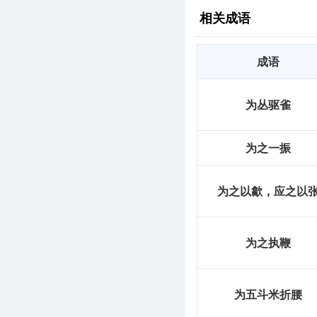
相关成语
zé,zhái
guān
rén
wé
择
官
人
成语
为丛驱雀
为之一振
为之以歙，应之以
为之执鞭
为五斗米折腰