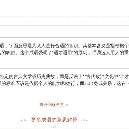
成语，字面意思是为某人选择合适的官职。其基本含义是指根据
的职位。这个成语强调了“适才适用”的原则，强调选人用人的
是特定的古典文学或历史典故，而是反映了**古代政治文化中“唯才
员的标准应该是依据个人的能力和德行，而非出身或关系，这在
展开阅读全文 ∨
事任命、招聘、选拔等场合。在日常对话中，可能用于评价某个
更多成语的意思解释
智。在演讲中，特别是有关人才培养和管理的主题时，可以用来