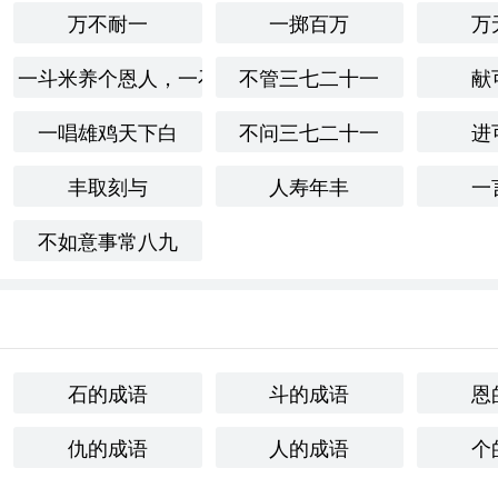
万不耐一
一掷百万
万
一斗米养个恩人，一石米养个仇人
不管三七二十一
献
一唱雄鸡天下白
不问三七二十一
进
丰取刻与
人寿年丰
一
不如意事常八九
石的成语
斗的成语
恩
仇的成语
人的成语
个