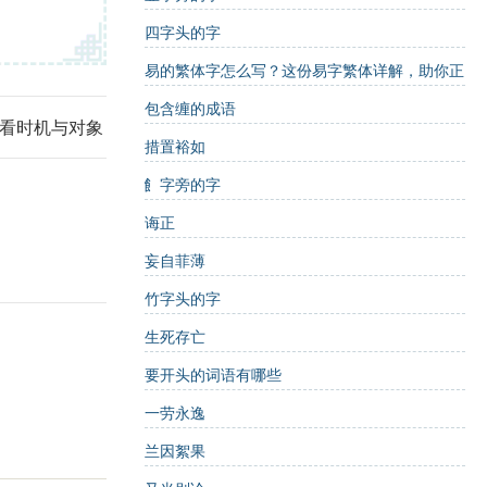
四字头的字
易的繁体字怎么写？这份易字繁体详解，助你正
确书写汉字_汉字繁体学习
包含缠的成语
看时机与对象
措置裕如
飠字旁的字
诲正
妄自菲薄
竹字头的字
生死存亡
要开头的词语有哪些
一劳永逸
兰因絮果