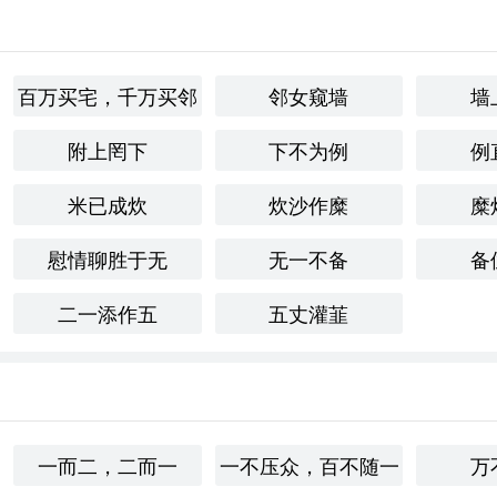
百万买宅，千万买邻
邻女窥墙
墙
附上罔下
下不为例
例
米已成炊
炊沙作糜
糜
慰情聊胜于无
无一不备
备
二一添作五
五丈灌韮
一而二，二而一
一不压众，百不随一
万