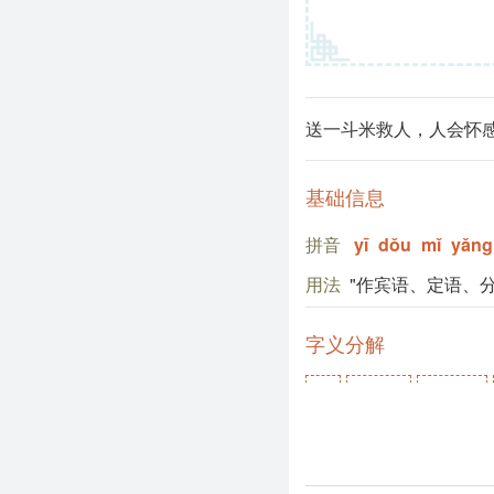
送一斗米救人，人会怀
基础信息
拼音
yī
dǒu
mǐ
yǎng
用法
"作宾语、定语、
字义分解
mǐ
shí,dàn
dǒu,dòu
米
石
斗