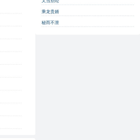
又当别论
乘龙贵婿
秘而不泄