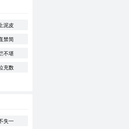
上泥皮
直禁简
烂不堪
位充数
不失一