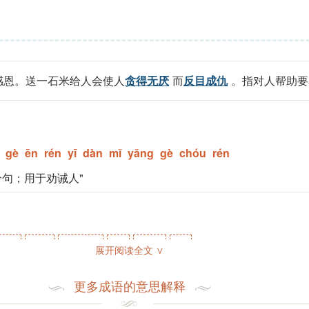
感恩。送一石米给人会使人
贪得无厌
而
反目成仇
。指对人帮助要
gè
ēn
rén
yī
dàn
mǐ
yǎng
gè
chóu
rén
分句；用于劝诫人"
ēn
yǎng
chóu,qiú
rén
gè,gě
yī
展开阅读全文 ∨
恩
养
仇
人
个
一
更多成语的意思解释