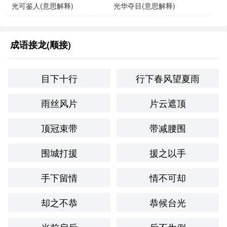
光可鉴人(意思解释)
光华夺目(意思解释)
在阳光的照射下，湖面波光粼粼，显得格外光彩耀目。
同义成语与反义成语：
成语接龙(顺接)
同义成语
：
目下十行
行下春风望夏雨
“璀璨夺目”：形容光辉灿烂，夺人眼球。
雨丝风片
片云遮顶
“灿烂辉煌”：形容光彩耀眼，辉煌夺目。
顶冠束带
带减腰围
反义成语
：
“黯淡无光”：形容没有光彩，沉闷无光。
围城打援
援之以手
“平淡无奇”：形容事物没有特别之处，缺乏吸引力。
手下留情
情不可却
文化与社会背景：
却之不恭
恭候台光
在**文化中，美的事物往往与光彩、辉煌相联系。因此，“光