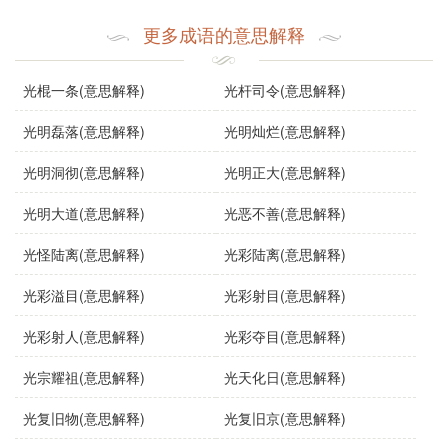
映了人们对美好景象的向往和追求。
更多成语的意思解释
使用场景：
在文学作品中，“光彩耀目”常用于描写人物、景物的美丽特
光棍一条(意思解释)
光杆司令(意思解释)
征。例如，描写一位穿着华丽服装的公主时，可以说她“光
光明磊落(意思解释)
光明灿烂(意思解释)
彩耀目”。在日常对话中，可以用来形容一场盛大的庆典或
活动，如：“这场晚会真是光彩耀目，令人难以忘怀。”此
光明洞彻(意思解释)
光明正大(意思解释)
外，在演讲中，演讲者也可以用此成语来形容某些成就或**
的辉煌。
光明大道(意思解释)
光恶不善(意思解释)
示例句子：
光怪陆离(意思解释)
光彩陆离(意思解释)
光彩溢目(意思解释)
光彩射目(意思解释)
她在舞会上穿着一袭红裙，光彩耀目，令所有人都为之
光彩射人(意思解释)
光彩夺目(意思解释)
惊叹。
光宗耀祖(意思解释)
光天化日(意思解释)
这幅画作色彩鲜艳，光彩耀目，吸引了众多游客驻足欣
光复旧物(意思解释)
光复旧京(意思解释)
赏。