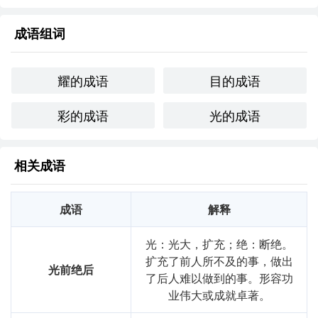
拼音
guāng
cǎi
yào
mù
成语组词
用法
"作谓语、定语；形容颜色鲜艳耀眼"
近义词
光彩溢目
光彩射目
耀的成语
目的成语
字义分解
彩的成语
光的成语
yào
mù
cǎi
guāng
耀
目
彩
光
相关成语
成语
解释
光：光大，扩充；绝：断绝。
扩充了前人所不及的事，做出
光前绝后
了后人难以做到的事。形容功
业伟大或成就卓著。