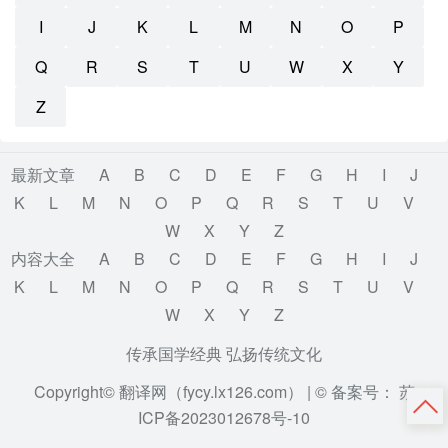
I
J
K
L
M
N
O
P
Q
R
S
T
U
W
X
Y
Z
最新文章
A
B
C
D
E
F
G
H
I
J
K
L
M
N
O
P
Q
R
S
T
U
V
W
X
Y
Z
内容大全
A
B
C
D
E
F
G
H
I
J
K
L
M
N
O
P
Q
R
S
T
U
V
W
X
Y
Z
传承国学经典 弘扬传统文化
Copyright© 翻译网（fycy.lx126.com） |
© 备案号： 苏
ICP备2023012678号-10