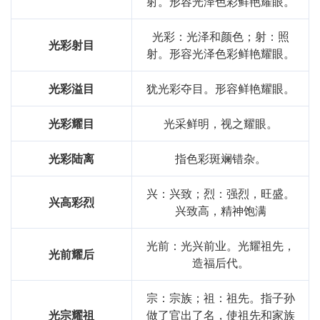
射。形容光泽色彩鲜艳耀眼。
光彩：光泽和颜色；射：照
光彩射目
射。形容光泽色彩鲜艳耀眼。
光彩溢目
犹光彩夺目。形容鲜艳耀眼。
光彩耀目
光采鲜明，视之耀眼。
光彩陆离
指色彩斑斓错杂。
兴：兴致；烈：强烈，旺盛。
兴高彩烈
兴致高，精神饱满
光前：光兴前业。光耀祖先，
光前耀后
造福后代。
宗：宗族；祖：祖先。指子孙
光宗耀祖
做了官出了名，使祖先和家族