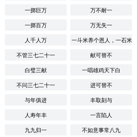
在一个阳光明媚的午后，花园里的花朵竞相绽放，光彩耀
一掷巨万
万不耐一
目，仿佛是在向世间宣告春天的到来。微风拂过，花瓣轻轻
摇曳，像是在跳舞，演绎着生命的华美乐章。
一掷百万
万无失一
跨文化比较：
人千人万
一斗米养个恩人，一石米
在英语中，“eye-catching”或“dazzling”可以用来表达类似的
意思，形容事物特别吸引眼球或令人惊艳。虽然表达方式不
不管三七二十一
献可替不
同，但它们所传达的美感和吸引力是相似的。
反思与总结：
白璧三献
一唱雄鸡天下白
通过对“光彩耀目”这个成语的学
，我认识到它不仅是一种语
不问三七二十一
进可替不
言表达，更是一种文化情感的体现。它鼓励我们去欣赏生活
中的美好事物，也提醒我们在追求成功时，保持内心的光
与年俱进
丰取刻与
辉。这个成语在我的语言学
和表达中，提供了丰富的词汇和
表达方式，帮助我更好地传递情感和思想。
人寿年丰
一言陷人
基础信息
九九归一
不如意事常八九