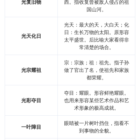
光复旧物
西。指收复曾被敌人侵占的祖
国山河。
光天：最大的天，大白天；化
日：生长万物的太阳。原形容
光天化日
太平盛世。后比喻大家看得非
常清楚的场合。
宗：宗族；祖：祖先。指子孙
光宗耀祖
做了官出了名，使祖先和家族
都荣耀。
夺目：耀眼。形容鲜艳耀眼。
光彩夺目
也用来形容某些艺术作品和艺
术形象的极高成就。
眼睛被一片树叶挡住，指看不
一叶障目
到事物的全貌。