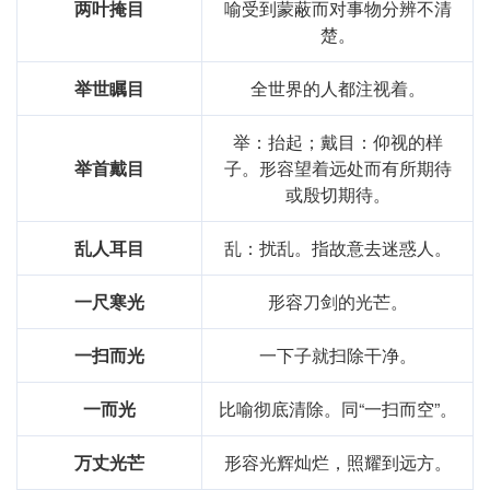
两叶掩目
喻受到蒙蔽而对事物分辨不清
楚。
举世瞩目
全世界的人都注视着。
举：抬起；戴目：仰视的样
举首戴目
子。形容望着远处而有所期待
或殷切期待。
乱人耳目
乱：扰乱。指故意去迷惑人。
一尺寒光
形容刀剑的光芒。
一扫而光
一下子就扫除干净。
一而光
比喻彻底清除。同“一扫而空”。
万丈光芒
形容光辉灿烂，照耀到远方。