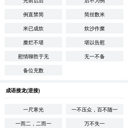
光前启后
后不为例
彩耀目”不仅可以用来形容外表的华丽，还可以象征一个人
的成就、品格等方面的光辉。在现代社会，随着传媒和时尚
例直禁简
简丝数米
文化的发展，这个成语逐渐被广泛应用于时尚、艺术和商业
等领域，反映了人们对美与成功的追求。
米已成炊
炊沙作糜
情感与联想：
糜烂不堪
堪以告慰
“光彩耀目”给人带来一种积极、向上的情感，常常与美好、
成功、幸福等情绪相联系。它能够激励人们追求更美好的生
慰情聊胜于无
无一不备
活，同时也能够引发对美的思考和欣赏。
备位充数
个人应用：
在我自己的生活中，我曾参加过一次朋友的婚礼，婚礼现场
成语接龙(逆接)
装饰得光彩耀目，五彩缤纷的花朵和璀璨的灯光让人感到欢
乐和幸福。那一刻，我深刻体会到“光彩耀目”所传达的美好
意境。
一尺寒光
一不压众，百不随一
创造性使用：
一而二，二而一
万不失一