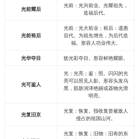
光前：光兴前业。光耀祖先，
光前耀后
造福后代。
光前：光大前业；裕后：遗惠
光前裕后
后代。为祖先增光，为后代造
福。形容人功业伟大。
光华夺目
犹光彩夺目。形容鲜艳耀眼。
光：光亮；鉴：照。闪闪的光
亮可以照见人影。形容头发乌
光可鉴人
黑，肌肤润泽艳丽或器物光滑
明亮。
光复：恢复。指收复曾被敌人
光复旧京
侵占的祖国山河。
光复：恢复；旧物：旧有的东