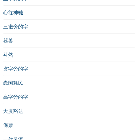
心往神驰
三撇旁的字
嚣兽
斗然
攴字旁的字
蠹国耗民
高字旁的字
大度豁达
保票
一代风流