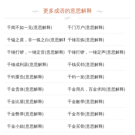
文中。它常常用来形容一些无法用金钱衡量的事情，如友
情、健康、时间等。虽然没有确切的单一来源，但在**文学
更多成语的意思解释
中，类似的表达早已存在，强调金钱的有限性与某些价值的
无价性。
千闻不如一见(意思解释)
千门万户(意思解释)
使用场景
千镒之裘，非一狐之白(意思解释)
千锤百炼(意思解释)
“千金难买”可以广泛应用于多种场合：
千锤打锣，一锤定音(意思解释)
千锤打锣，一锤定声(意思解释)
千锤成利器(意思解释)
千钱买邻(意思解释)
文学作品
：在文学作品中，常用来描绘人与人之间深厚
的情谊或某种难以替代的情感。
千钧重负(意思解释)
千钧一发(意思解释)
千金贵体(意思解释)
千金用兵，百金求间(意思解释)
日常对话
：在朋友间的交流中，可能会用来形容友谊的
千金比屋(意思解释)
千金敝帚(意思解释)
珍贵或生活中的某些体验。
千金弊帚(意思解释)
千金市骨(意思解释)
演讲
：在演讲中，尤其是有关人生哲理或价值观的主题
千金小姐(意思解释)
千金买骨(意思解释)
时，可以用来强调金钱无法买到真正重要的东西。