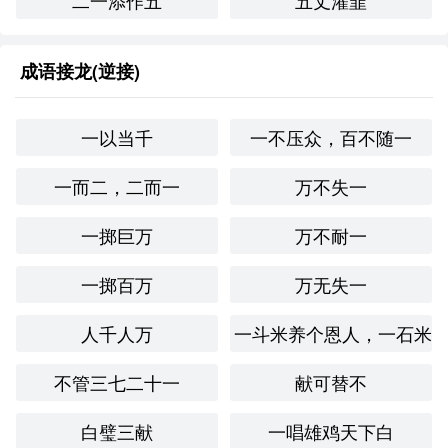
二一添作五
五丈灌韮
这些成语都强调某种价值的无价性和难得性。
反义成语
：
成语接龙(逆接)
一文不值
：形容毫无价值，与“千金难买”的含义正好相
一以当千
一不压众，百不随一
反。
一而二，二而一
万不失一
物有所值
：指物品的价值与其价格相符合，强调金钱
可以衡量的价值。
一掷巨万
万不耐一
一掷百万
万无失一
文化与社会背景
人千人万
一斗米养个恩人，一石米
在**文化中，金钱常常被视为一种重要的资源，但许多古代
哲学思想（如儒家、道家）强调精神和道德价值的重要性。
“千金难买”反映了这种思想，尤其是在现代社会中，随着物
不管三七二十一
献可替不
质生活的提高，越来越多人开始重视精神和情感的满足。
白璧三献
一唱雄鸡天下白