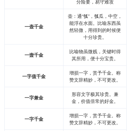
分险要，易守难攻
壶：通“瓠”，瓠瓜，中空，
能浮在水面。比喻东西虽
一壶千金
然轻微，用得到的时候便
十分珍贵。
比喻物虽微贱，关键时得
一壸千金
其所用，便十分宝贵。
增损一字，赏予千金。称
一字值千金
赞文辞精妙，不可更改。
形容文字极其珍贵。兼
一字兼金
金，价值倍常的好金。
增损一字，赏予千金。称
一字千金
赞文辞精妙，不可更改。