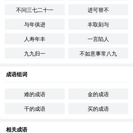
情感与联想
不问三七二十一
进可替不
“千金难买”给人一种珍贵、独特的情感反应，容易让人联想
到生活中那些值得珍惜的瞬间和关系。它促使人们思考什么
与年俱进
丰取刻与
是真正重要的，有助于培养更深的情感联系。
人寿年丰
一言陷人
个人应用
九九归一
不如意事常八九
在我的生活中，有一次与多年不见的好友重聚，我们分享了
彼此的生活经历和心路历程，那种久违的亲密感让我深刻体
会到“千金难买”的意义。无论是时间的流逝还是金钱的积
成语组词
累，都无法替代这种珍贵的友情。
难的成语
金的成语
创造性使用
千的成语
买的成语
在诗歌创作中，可以这样运用“千金难买”：
岁月如歌，千金难买，

相关成语