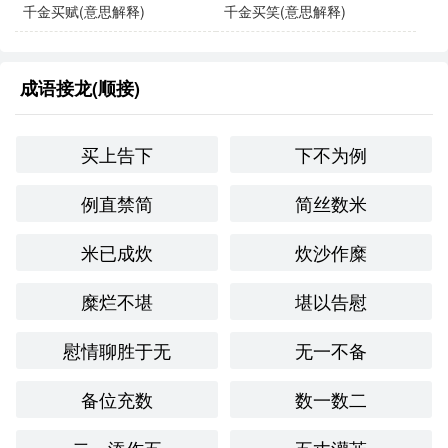
千金买赋(意思解释)
千金买笑(意思解释)
示例句子
成语接龙(顺接)
这份真挚的友谊，千金难买。
健康是最大的财富，千金难买的。
买上告下
下不为例
亲情是无价的，千金难买。
例直禁简
简丝数米
米已成炊
炊沙作糜
同义成语与反义成语
糜烂不堪
堪以告慰
同义成语
：
无价之宝
：形容非常珍贵的东西，没有价格可以衡
慰情聊胜于无
无一不备
量。
备位充数
数一数二
难得之物
：形容难以获得的东西。