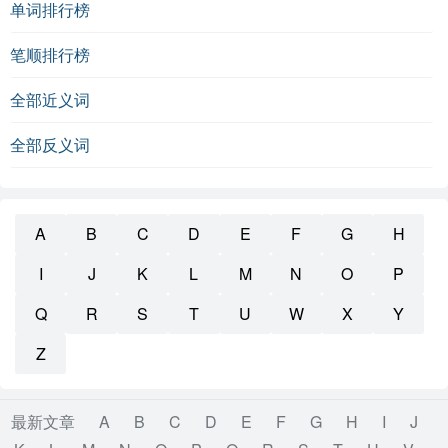
单词排行榜
笔顺排行榜
全部近义词
全部反义词
A
B
C
D
E
F
G
H
I
J
K
L
M
N
O
P
Q
R
S
T
U
W
X
Y
Z
最新文章
A
B
C
D
E
F
G
H
I
J