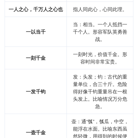
一人之心，千万人之心也
指人同此心，心同此理。
当：相当。一个人抵挡一
一以当千
千个人。形容军队英勇善
战。
一刻时光，价值千金。形
一刻千金
容时间非常宝贵。
发：头发；钧：古代的重
量单位，合三十斤。危险
一发千钧
得好像千钧重量吊在一根
头发上。比喻情况万分危
急。
壶：通“瓠”，瓠瓜，中空，
能浮在水面。比喻东西虽
一壶千金
然轻微，用得到的时候便