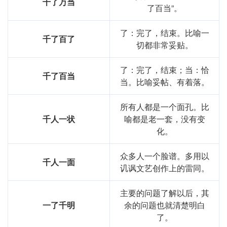
千了万当
了百当”。
基础信息
了：完了，结束。比喻一
拼音
qiān
jīn
nán
mǎi
千了百了
切都非常妥贴。
用法
"作谓语、定语；形容珍贵"
了：完了，结束；当：恰
近义词
价值连城
千了百当
当。比喻妥帖、有着落。
反义词
一文不值
所有人都是一个面孔。比
千人一状
喻都是老一套，没有变
字义分解
化。
nán,nàn,nuó
jīn
qiān
mǎi
难
金
千
买
众多人一个脸谱。多用以
千人一面
讥讽文艺创作上的雷同。
主要的问题了解以后，其
一了千明
余的问题也就清楚明白
了。