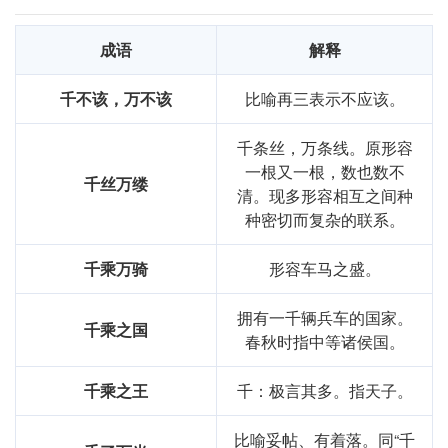
一笑倾城，情谊永在。
成语
解释
这两句表达了时间的宝贵与深厚情谊的珍贵，强调了金钱无
法衡量的情感价值。
千不该，万不该
比喻再三表示不应该。
跨文化比较
千条丝，万条线。原形容
一根又一根，数也数不
千丝万缕
在英语中，类似的表达可以是“money can't buy
清。现多形容相互之间种
happiness”，意指金钱无法买到幸福。虽然表达的方式不
种密切而复杂的联系。
同，但两者都传达了金钱的局限性，强调了精神和情感的价
值。
千乘万骑
形容车马之盛。
反思与总结
拥有一千辆兵车的国家。
千乘之国
春秋时指中等诸侯国。
通过对“千金难买”的学
，我认识到这个成语不仅体现了金钱
与价值之间的关系，也提醒我们要珍惜生活中的点滴幸福。
千乘之王
千：极言其多。指天子。
在语言学
和表达中，它使我更加关注那些无法用金钱衡量的
情感，丰富了我的表达方式和思维方式。
比喻妥帖、有着落。同“千