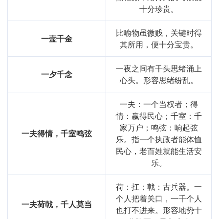
十分珍贵。
比喻物虽微贱，关键时得
一壸千金
其所用，便十分宝贵。
一夜之间有千头思绪涌上
一夕千念
心头。形容思绪纷乱。
一夫：一个当权者；得
情：赢得民心；千室：千
家万户；鸣弦：响起弦
一夫得情，千室鸣弦
乐。指一个执政者能体恤
民心，老百姓就能生活安
乐。
荷：扛；戟：古兵器。一
个人把着关口，一千个人
一夫荷戟，千人莫当
也打不进来。形容地势十