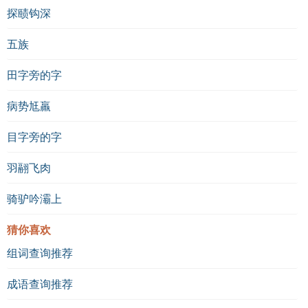
探赜钩深
五族
田字旁的字
病势尪羸
目字旁的字
羽翮飞肉
骑驴吟灞上
猜你喜欢
组词查询推荐
成语查询推荐