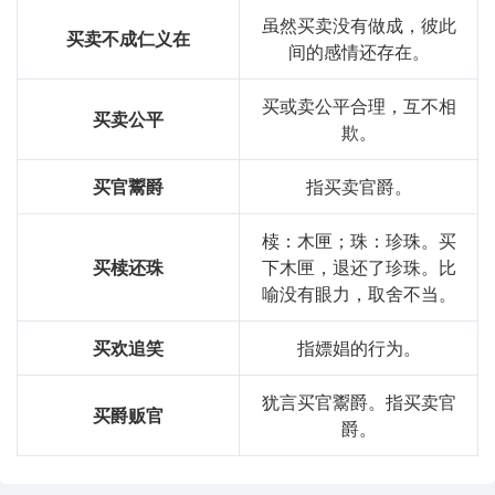
虽然买卖没有做成，彼此
买卖不成仁义在
间的感情还存在。
买或卖公平合理，互不相
买卖公平
欺。
买官鬻爵
指买卖官爵。
椟：木匣；珠：珍珠。买
买椟还珠
下木匣，退还了珍珠。比
喻没有眼力，取舍不当。
买欢追笑
指嫖娼的行为。
犹言买官鬻爵。指买卖官
买爵贩官
爵。