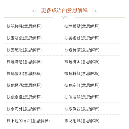
使用场景
更多成语的意思解释
该成语通常在文学作品、演讲、社会活动中使用，表达对困
境中人的同情和援助的意愿。在日常对话中，它可以用来形
扶弱抑强(意思解释)
扶墙摸壁(意思解释)
容某人对需要帮助的人的支持和鼓励。
扶困济危(意思解释)
扶善遏过(意思解释)
示例句子
扶善惩恶(意思解释)
扶危翼倾(意思解释)
在这个经济危机时期，企业家们应该积极扶危持倾，帮
扶危济急(意思解释)
扶危济困(意思解释)
助那些面临破产的小公司。
扶危救困(意思解释)
扶危持颠(意思解释)
社会组织的志愿者们不断努力，扶危持倾，为那些失去
扶危拯溺(意思解释)
扶危定倾(意思解释)
亲人的家庭提供帮助。
扶危定乱(意思解释)
扶倾济弱(意思解释)
扶余海外(意思解释)
扶东倒西(意思解释)
在历史的洪流中，许多英雄都曾扶危持倾，为国家和人
扶不起的阿斗(意思解释)
扳龙附凤(意思解释)
民的未来而奋斗。