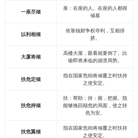
座：在座的人。在座的人都很
一座尽倾
倾慕
依靠钱财争权夺利，互相排
以利相倾
挤。
高楼大屋，眼看就要倒了。比
大厦将倾
喻即将来临的崩溃局势。
指在国家危殆将倾覆之时扶持
扶危定倾
之使安定。
扶：帮助；持：握，把握。指
扶危持倾
能够挽回颠危的局面，使之转
危为安。
指在国家危殆将倾覆之时扶持
扶危翼倾
之使安定。