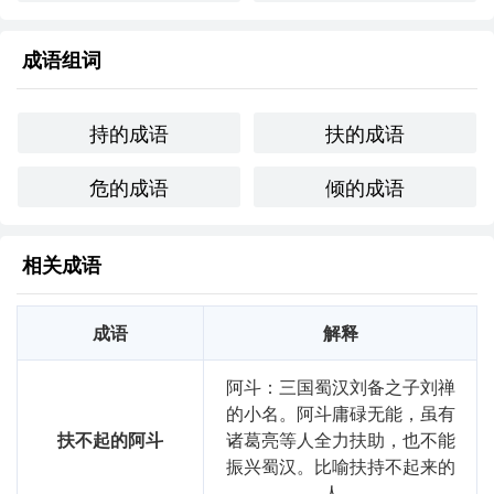
扶危持倾心自暖。

成语组词
众手相携共前行，

希望之光照前方。
持的成语
扶的成语
跨文化比较
危的成语
倾的成语
在英语中，“to lend a helping hand”可以与“扶危持倾”相比
较。两者都强调在他人需要时伸出援手，虽然文化背景不
同，但核心理念相似。
相关成语
反思与总结
成语
解释
通过对“扶危持倾”的学*，我更加理解了帮助他人和关注社会
的意义。这不仅丰富了我的语言表达，也让我在生活中更加
阿斗：三国蜀汉刘备之子刘禅
关注周围人的需要，努力成为一个积极向上的人。这个成语
的小名。阿斗庸碌无能，虽有
提醒我，无论在何种情况下，我们都有责任去支持和帮助那
扶不起的阿斗
诸葛亮等人全力扶助，也不能
些处于困境中的人。
振兴蜀汉。比喻扶持不起来的
人。