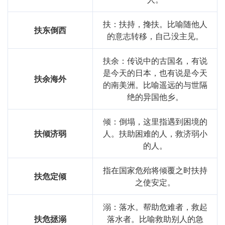
基础信息
扶：扶持，搀扶。比喻随他人
扶东倒西
拼音
fú
wēi
chí
qīng
的意志转移，自己没主见。
用法
"作谓语、宾语、定语；用于时局"
扶余：传说中的古国名，有说
近义词
扶颠持危
扶急持倾
扶危持颠
是今天的日本，也有说是今天
扶余海外
的南美洲。比喻遥远的与世隔
字义分解
绝的异国他乡。
chí
fú
wēi
qīng
倾：倒塌，这里指遇到困境的
持
扶
危
倾
扶倾济弱
人。扶助困难的人，救济弱小
的人。
指在国家危殆将倾覆之时扶持
扶危定倾
之使安定。
溺：落水。帮助危难者，救起
扶危拯溺
落水者。比喻救助别人的急