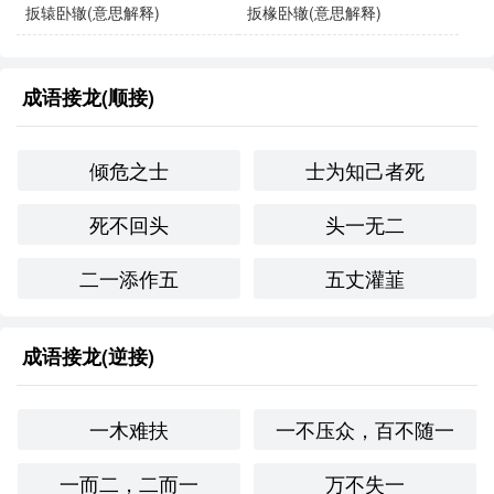
扳辕卧辙(意思解释)
扳椽卧辙(意思解释)
同义成语与反义成语
同义成语
：
成语接龙(顺接)
救急扶困
：强调在紧急情况下帮助有困难的人。
倾危之士
士为知己者死
雪中送炭
：在别人最需要帮助的时候给予支持。
反义成语
：
死不回头
头一无二
置之不理
：对他人的困境无动于衷，不加以帮助。
二一添作五
五丈灌韮
落井下石
：在别人遭遇困境时，反而给予打击。
成语接龙(逆接)
文化与社会背景
在**传统文化中，扶危持倾体现了儒家思想中对弱者的关怀
一木难扶
一不压众，百不随一
和道德责任。这种价值观在现代社会仍然适用，尤其在慈
善、志愿服务和社会援助的领域，强调了社会责任和人际关
一而二，二而一
万不失一