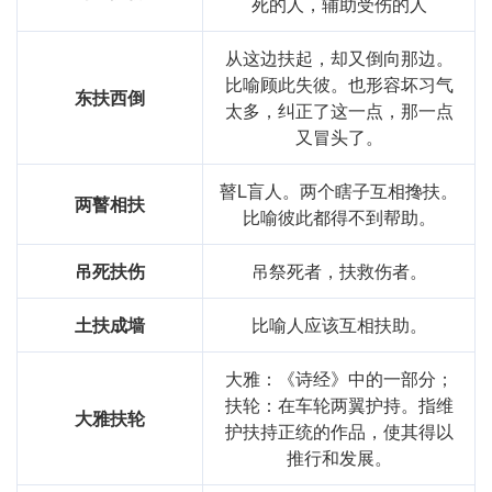
死的人，辅助受伤的人
从这边扶起，却又倒向那边。
比喻顾此失彼。也形容坏习气
东扶西倒
太多，纠正了这一点，那一点
又冒头了。
瞽L盲人。两个瞎子互相搀扶。
两瞽相扶
比喻彼此都得不到帮助。
吊死扶伤
吊祭死者，扶救伤者。
土扶成墙
比喻人应该互相扶助。
大雅：《诗经》中的一部分；
扶轮：在车轮两翼护持。指维
大雅扶轮
护扶持正统的作品，使其得以
推行和发展。