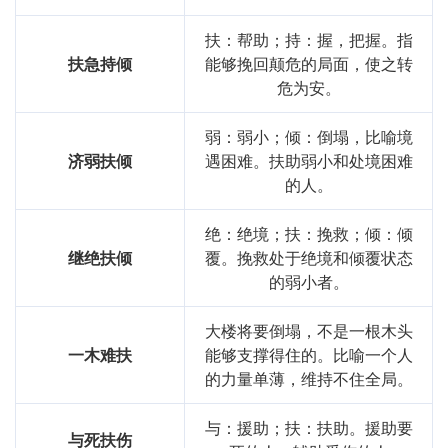
扶：帮助；持：握，把握。指
扶急持倾
能够挽回颠危的局面，使之转
危为安。
弱：弱小；倾：倒塌，比喻境
济弱扶倾
遇困难。扶助弱小和处境困难
的人。
绝：绝境；扶：挽救；倾：倾
继绝扶倾
覆。挽救处于绝境和倾覆状态
的弱小者。
大楼将要倒塌，不是一根木头
一木难扶
能够支撑得住的。比喻一个人
的力量单薄，维持不住全局。
与：援助；扶：扶助。援助要
与死扶伤