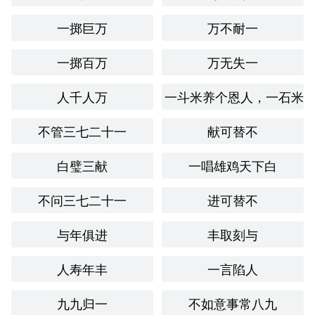
系的重要性。
一掷巨万
万不耐一
情感与联想
一掷百万
万无失一
提到“扶危持倾”，我感受到一种温暖和责任感。它让我联想
到在生活中遇到困难时，总有一些人愿意伸出援手。这种情
人千人万
一斗米养个恩人，一石米
感激励我在他人需要帮助时，也能做出相应的支持和关怀。
个人应用
不管三七二十一
献可替不
在我的生活中，曾有一次我参与志愿者活动，去帮助一群遭
白璧三献
一唱雄鸡天下白
受自然灾害的人。那时我深刻体会到“扶危持倾”这一成语的
真实含义。我们不仅提供物质帮助，还给予情感支持，让他
不问三七二十一
进可替不
们感受到社会的关怀。
创造性使用
与年俱进
丰取刻与
我尝试将“扶危持倾”融入到一首小诗中：
人寿年丰
一言陷人
风雨无情夜漫漫，

九九归一
不如意事常八九