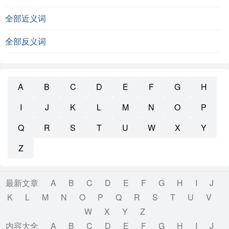
全部近义词
全部反义词
A
B
C
D
E
F
G
H
I
J
K
L
M
N
O
P
Q
R
S
T
U
W
X
Y
Z
最新文章
A
B
C
D
E
F
G
H
I
J
K
L
M
N
O
P
Q
R
S
T
U
V
W
X
Y
Z
内容大全
A
B
C
D
E
F
G
H
I
J