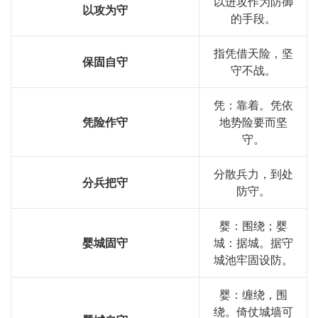
以进攻作为防御
以攻为守
的手段。
指凭借天险，坚
保固自守
守不战。
凭：靠着。凭依
凭险作守
地势险要而坚
守。
分散兵力，到处
分兵把守
防守。
婴：围绕；婴
婴城固守
城：据城。据守
城池牢固设防。
婴：缠绕，围
绕。倚仗城墙可