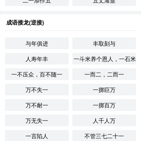
二一添作五
五丈灌韮
成语接龙(逆接)
与年俱进
丰取刻与
人寿年丰
一斗米养个恩人，一石米
一不压众，百不随一
一而二，二而一
万不失一
一掷巨万
万不耐一
一掷百万
万无失一
人千人万
一言陷人
不管三七二十一