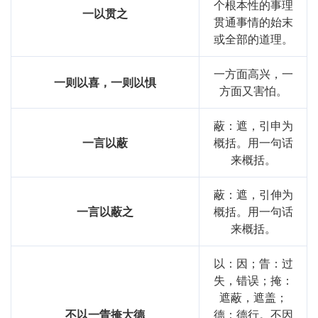
个根本性的事理
一以贯之
贯通事情的始末
或全部的道理。
一方面高兴，一
一则以喜，一则以惧
方面又害怕。
蔽：遮，引申为
一言以蔽
概括。用一句话
来概括。
蔽：遮，引伸为
一言以蔽之
概括。用一句话
来概括。
以：因；眚：过
失，错误；掩：
遮蔽，遮盖；
不以一眚掩大德
德：德行。不因