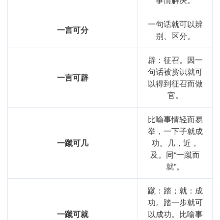
一句话就可以辨
一言可分
别、区分。
辟：征召。因一
句话被赏识就可
一言可辟
以得到征召而做
官。
比喻事情轻而易
举，一下子就成
一蹴可几
功。几，近，
及。同“一蹴而
就”。
蹴：踏；就：成
功。踏一步就可
一蹴可就
以成功。比喻事