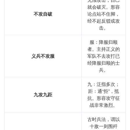
就会破灭。形容
不攻自破
论点站不住脚，
经不起反驳或攻
击。
服：降服归顺
者。主持正义的
义兵不攻服
军队不去攻打已
经降服归顺的士
兵。
九：泛指多次；
距：通“拒”，抵
九攻九距
抗。形容攻守征
战非常激烈。
古时兵法，谓以
十敌一则围歼