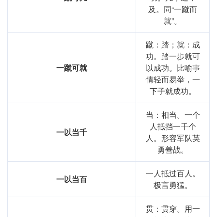
及。同“一蹴而
就”。
蹴：踏；就：成
功。踏一步就可
一蹴可就
以成功。比喻事
情轻而易举，一
下子就成功。
当：相当。一个
人抵挡一千个
一以当千
人。形容军队英
勇善战。
一人抵过百人。
一以当百
极言勇猛。
贯：贯穿。用一