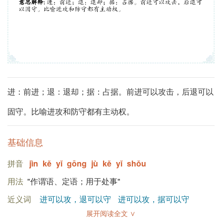
进：前进；退：退却；据：占据。前进可以攻击，后退可以
固守。比喻进攻和防守都有主动权。
基础信息
拼音
jìn
kě
yǐ
gōng
jù
kě
yǐ
shǒu
用法
"作谓语、定语；用于处事"
近义词
进可以攻，退可以守
进可以攻，据可以守
展开阅读全文 ∨