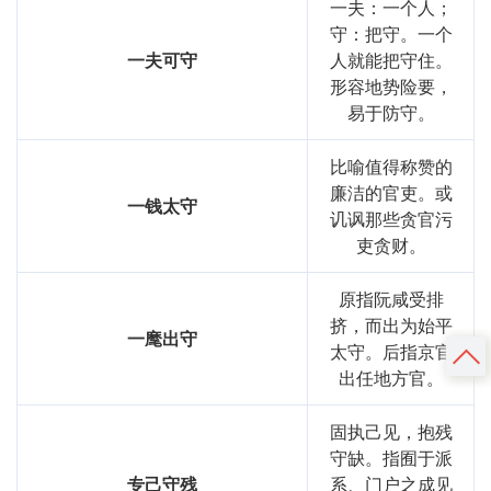
一夫：一个人；
守：把守。一个
一夫可守
人就能把守住。
形容地势险要，
易于防守。
比喻值得称赞的
廉洁的官吏。或
一钱太守
讥讽那些贪官污
吏贪财。
原指阮咸受排
挤，而出为始平
一麾出守
太守。后指京官
出任地方官。
固执己见，抱残
守缺。指囿于派
专己守残
系、门户之成见