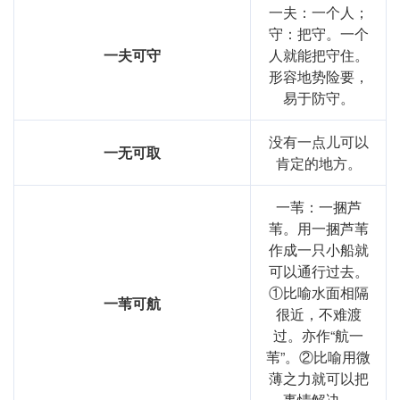
一夫：一个人；
守：把守。一个
一夫可守
人就能把守住。
形容地势险要，
易于防守。
没有一点儿可以
一无可取
肯定的地方。
一苇：一捆芦
苇。用一捆芦苇
作成一只小船就
可以通行过去。
①比喻水面相隔
一苇可航
很近，不难渡
过。亦作“航一
苇”。②比喻用微
薄之力就可以把
事情解决。