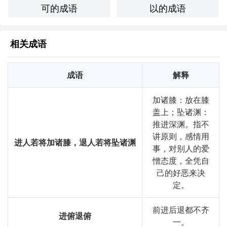
可的成语
以的成语
相关成语
成语
解释
加诸膝：放在膝
盖上；坠诸渊：
推进深渊。指不
讲原则，感情用
进人若将加诸膝，退人若将坠诸渊
事，对别人的爱
憎态度，全凭自
己的好恶来决
定。
前进后退都不齐
进俯退俯
一。