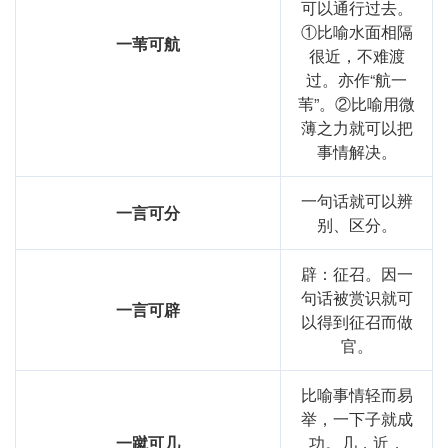
可以通行过去。
①比喻水面相隔
一苇可航
很近，不难渡
过。亦作“航一
苇”。②比喻用微
薄之力就可以把
事情解决。
一句话就可以辨
一言可分
别、区分。
辟：征召。因一
句话被赏识就可
一言可辟
以得到征召而做
官。
比喻事情轻而易
举，一下子就成
一蹴可几
功。几，近，