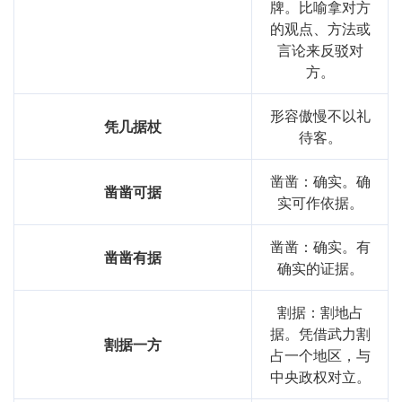
牌。比喻拿对方
的观点、方法或
言论来反驳对
方。
形容傲慢不以礼
凭几据杖
待客。
凿凿：确实。确
凿凿可据
实可作依据。
凿凿：确实。有
凿凿有据
确实的证据。
割据：割地占
据。凭借武力割
割据一方
占一个地区，与
中央政权对立。