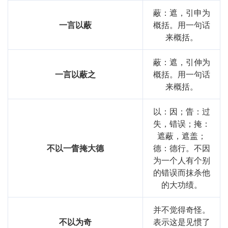
蔽：遮，引申为
一言以蔽
概括。用一句话
来概括。
蔽：遮，引伸为
一言以蔽之
概括。用一句话
来概括。
以：因；眚：过
失，错误；掩：
遮蔽，遮盖；
不以一眚掩大德
德：德行。不因
为一个人有个别
的错误而抹杀他
的大功绩。
并不觉得奇怪。
不以为奇
表示这是见惯了