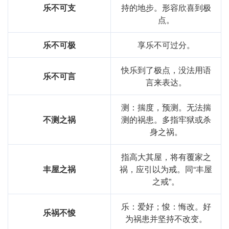
乐不可支
持的地步。形容欣喜到极
点。
乐不可极
享乐不可过分。
快乐到了极点，没法用语
乐不可言
言来表达。
测：揣度，预测。无法揣
不测之祸
测的祸患。多指牢狱或杀
身之祸。
指高大其屋，将有覆家之
丰屋之祸
祸，应引以为戒。同“丰屋
之戒”。
乐：爱好；悛：悔改。好
乐祸不悛
为祸患并坚持不改变。