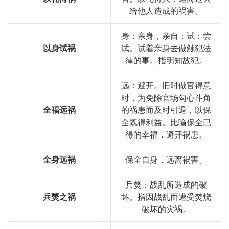
给他人造成的祸害。
身：亲身，亲自；试：尝
以身试祸
试。试着亲身去做触犯法
律的事。指明知故犯。
远：避开。旧时做官得意
时，为免除官场勾心斗角
全福远祸
的祸患而及时引退，以保
全既得利益。比喻保全已
得的幸福，避开祸患。
全身远祸
保全自身，远离祸害。
兵燹：战乱所造成的破
兵燹之祸
坏。指因战乱而遭受焚烧
破坏的灾祸。