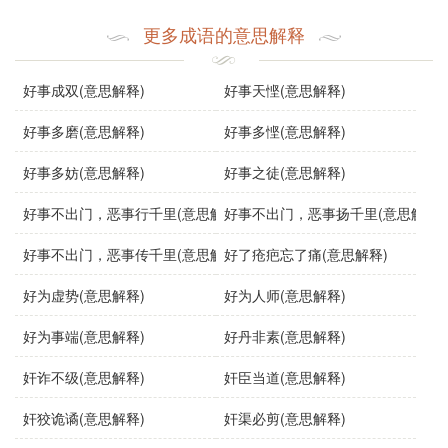
们远离那些喜欢制造麻烦的行为。类似的成语和表达在古代
文献中也屡见不鲜，体现了对社会和谐的重视。
更多成语的意思解释
使用场景
好事成双(意思解释)
好事天悭(意思解释)
该成语可以在多种场合中使用，例如：
好事多磨(意思解释)
好事多悭(意思解释)
文学作品
：描写人物性格时，可以用来形容那些喜欢闹
好事多妨(意思解释)
好事之徒(意思解释)
事的角色。
好事不出门，恶事行千里(意思解释)
好事不出门，恶事扬千里(意思解释)
日常对话
：在朋友间谈论某个人的行为时，形容他喜欢
好事不出门，恶事传千里(意思解释)
好了疮疤忘了痛(意思解释)
制造麻烦。
好为虚势(意思解释)
好为人师(意思解释)
演讲
：在讨论社会问题时，可以用来警示那些扰乱社会
好为事端(意思解释)
好丹非素(意思解释)
秩序的人。
奸诈不级(意思解释)
奸臣当道(意思解释)
示例句子
奸狡诡谲(意思解释)
奸渠必剪(意思解释)