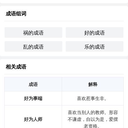
喜欢制造麻烦的人。虽然各自的文化背景不同，但两者都反
映了对社会秩序的重视和对扰乱行为的谴责。
成语组词
反思与总结
通过对“好乱乐祸”的学
，我体会到语言的力量，它不仅是表
祸的成语
好的成语
达情感的工具，更是文化的载体。这个成语提醒我在生活中
要关注和谐，警惕那些可能的冲突和麻烦。在语言学
和表达
乱的成语
乐的成语
中，理解成语的深层含义，可以帮助我更有效地传达自己的
思想和情感。
相关成语
基础信息
成语
解释
拼音
hào
luàn
lè
huò
用法
"作谓语、定语；用于为人"
好为事端
喜欢惹事生非。
字义分解
喜欢当别人的教师。形容
好为人师
不谦虚，自以为是，爱摆
huò
hǎo,hào
luàn
lè,yuè
老资格。