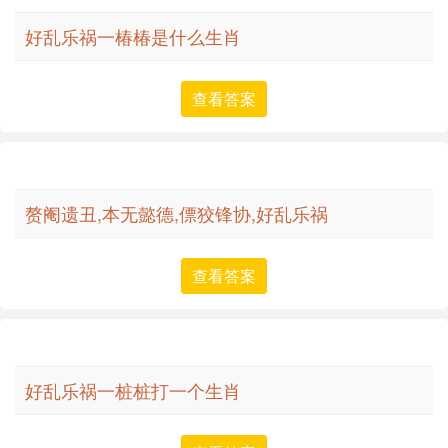
好乱乐祸一椿椿是什么生肖
查看答案
赘阉遗丑,本无懿德,僄狡锋协,好乱乐祸
查看答案
好乱乐祸一桩桩打一个生肖