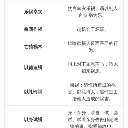
犹言幸灾乐祸。谓以别人
乐祸幸灾
的灾祸为乐。
乘间作祸
趁机会干坏事。
比喻欲损人反而害己的行
亡猿祸木
为。
指上对下施恩不当，适以
以德追祸
招来祸患。
悔祸：追悔所造成的祸
以礼悔祸
害。以礼待人，追悔过去
给他人造成的祸害。
身：亲身，亲自；试：尝
以身试祸
试。试着亲身去做触犯法
律的事。指明知故犯。