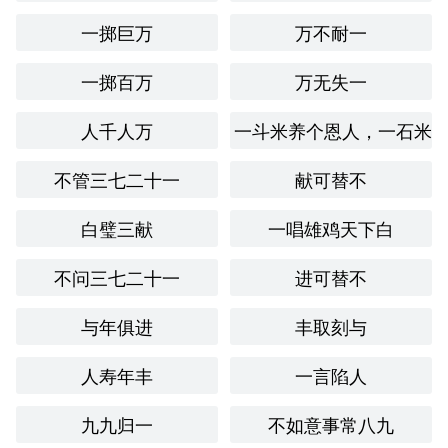
一掷巨万
万不耐一
在我的生活中，曾遇到过一个同事，总是喜欢在团队中制造
矛盾，导致工作氛围紧张。我常常会用“好乱乐祸”来形容他
一掷百万
万无失一
的行为，借此提醒其他同事注意情绪管理和团队和谐。
创造性使用
人千人万
一斗米养个恩人，一石米
在一首小诗中，可以这样运用该成语：
不管三七二十一
献可替不
风起云涌乱世间，

白璧三献
一唱雄鸡天下白
好乱乐祸人心间。

不问三七二十一
进可替不
善者共商和谐道，

与年俱进
丰取刻与
恶者终将自缚绳。
人寿年丰
一言陷人
跨文化比较
九九归一
不如意事常八九
在英语中，类似的表达可以是“troublemaker”，指的是那些