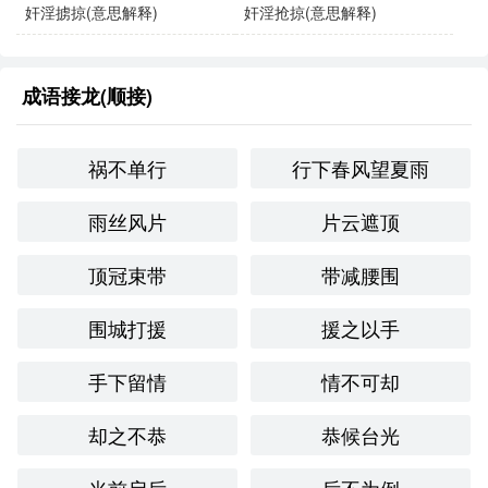
奸淫掳掠(意思解释)
奸淫抢掠(意思解释)
他总是好乱乐祸，周围的人都对他感到厌烦。
在这样的环境中，难免会有一些好乱乐祸的人来搅局。
成语接龙(顺接)
这位领导虽然能力出众，但有时也会表现出好乱乐祸的
祸不单行
行下春风望夏雨
一面。
雨丝风片
片云遮顶
同义成语与反义成语
顶冠束带
带减腰围
同义成语
：
好事多磨：形容事情多波折，但与“好乱乐祸”有所区
围城打援
援之以手
别，后者强调的是制造混乱。
手下留情
情不可却
制造混乱：直接描述了制造麻烦的行为。
却之不恭
恭候台光
反义成语
：