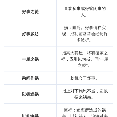
喜欢多事或好管闲事的
好事之徒
人。
妨：阻碍。好事情在实
好事多妨
现、成功前常常会经历许
多波折。
指高大其屋，将有覆家之
丰屋之祸
祸，应引以为戒。同“丰屋
之戒”。
乘间作祸
趁机会干坏事。
指上对下施恩不当，适以
以德追祸
招来祸患。
悔祸：追悔所造成的祸
以礼悔祸
害。以礼待人，追悔过去