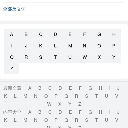
全部反义词
A
B
C
D
E
F
G
H
I
J
K
L
M
N
O
P
Q
R
S
T
U
W
X
Y
Z
最新文章
A
B
C
D
E
F
G
H
I
J
K
L
M
N
O
P
Q
R
S
T
U
V
W
X
Y
Z
内容大全
A
B
C
D
E
F
G
H
I
J
K
L
M
N
O
P
Q
R
S
T
U
V
W
X
Y
Z