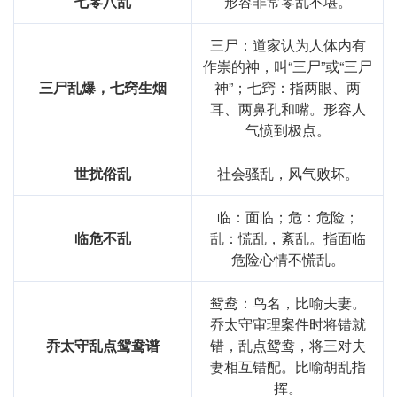
七零八乱
形容非常零乱不堪。
三尸：道家认为人体内有
作崇的神，叫“三尸”或“三尸
三尸乱爆，七窍生烟
神”；七窍：指两眼、两
耳、两鼻孔和嘴。形容人
气愤到极点。
世扰俗乱
社会骚乱，风气败坏。
临：面临；危：危险；
临危不乱
乱：慌乱，紊乱。指面临
危险心情不慌乱。
鸳鸯：鸟名，比喻夫妻。
乔太守审理案件时将错就
乔太守乱点鸳鸯谱
错，乱点鸳鸯，将三对夫
妻相互错配。比喻胡乱指
挥。