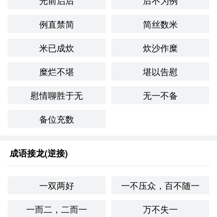
光前启后
后不为例
和气生财：强调和谐与合作。
例直禁简
简丝数米
和谐共处：指人与人之间的和睦相处，避免冲突和混
米已成炊
炊沙作糜
乱。
文化与社会背景
糜烂不堪
堪以告慰
在**文化中，和谐是社会的核心价值之一。“好乱乐祸”体现
慰情聊胜于无
无一不备
了一种对社会秩序的破坏和对和谐生活的挑战。在现代社会
中，这种行为仍然受到谴责，因此该成语在当下仍有其适用
备位充数
性，提醒人们警惕那些喜欢制造混乱的人。
情感与联想
成语接龙(逆接)
该成语让我联想到一些人际关系中的冲突，尤其是那些总是
喜欢挑起争端的人。它在表达愤怒、无奈和警惕等情感时，
一双两好
一不压众，百不随一
能够有效传达出对这种行为的不满。
个人应用
一而二，二而一
万不失一