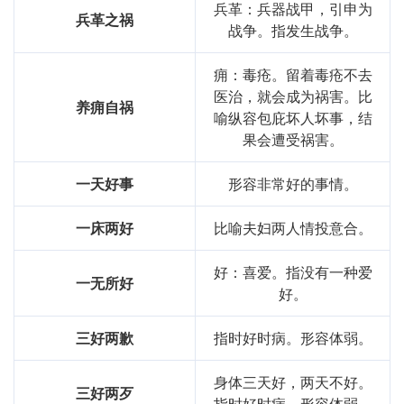
兵革：兵器战甲，引申为
兵革之祸
战争。指发生战争。
痈：毒疮。留着毒疮不去
医治，就会成为祸害。比
养痈自祸
喻纵容包庇坏人坏事，结
果会遭受祸害。
一天好事
形容非常好的事情。
一床两好
比喻夫妇两人情投意合。
好：喜爱。指没有一种爱
一无所好
好。
三好两歉
指时好时病。形容体弱。
身体三天好，两天不好。
三好两歹
指时好时病。形容体弱。