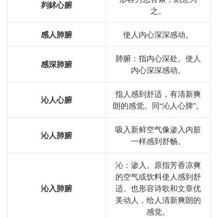
在写作中，我可以尝试将“沁人肺腑”融入诗歌中：
刿鉥心腑
之。
晨风轻拂桃花影，

感人肺腑
使人内心深深感动。
细雨润泽溪水声。

肺腑：指内心深处。使人
感深肺腑
那一曲，沁人肺腑，

内心深深感动。
心随乐起梦中行。
指人感到舒适，有清新爽
沁人心腑
朗的感觉。同“沁人心脾”。
这样的句子不仅体现了成语的灵活性，也增强了诗歌的表现
力。
吸入新鲜空气像渗入内脏
沁人肺腑
跨文化比较：
一样感到舒畅。
在英语中，类似于“沁人肺腑”的表达可以是“deeply moving”
沁：渗入。原指芳香凉爽
或“touching”，这些词汇同样用于形容触动人心的情感。然
的空气或饮料使人感到舒
而，中文的成语更加精炼和富有诗意，能够在短小的字句中
沁入肺腑
适。也形容诗歌和文章优
传达复杂的情感。
美动人，给人清新爽朗的
感觉。
反思与总结：