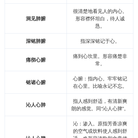
很清楚地看见人的内心。
通过对“沁人肺腑”的分析，我更加理解了情感表达在语言学*
洞见肺腑
形容襟怀坦白，待人诚
和交流中的重要性。这个成语不仅丰富了我的词汇量，也提
恳。
升了我的表达能力，让我能够在适当的时机用更具感染力的
语言与他人沟通。
深铭肺腑
指深深铭记于心。
基础信息
痛到心坎里。形容痛楚非
痛彻心腑
常。
拼音
qìn
rén
fèi
fǔ
用法
"作谓语、定语；指气味等"
心腑：指内心。牢牢铭记
铭诸心腑
在心里。比喻永记不忘。
近义词
沁人心脾
感人肺腑
回肠荡气
指人感到舒适，有清新爽
沁人心肺
字义分解
朗的感觉。同“沁人心脾”。
fǔ
fèi
qìn
rén
沁：渗入。原指芳香凉爽
腑
肺
沁
人
的空气或饮料使人感到舒