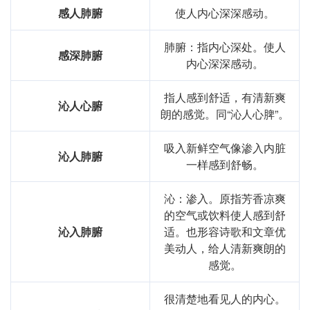
感人肺腑
使人内心深深感动。
肺腑：指内心深处。使人
感深肺腑
内心深深感动。
指人感到舒适，有清新爽
沁人心腑
朗的感觉。同“沁人心脾”。
吸入新鲜空气像渗入内脏
沁人肺腑
一样感到舒畅。
沁：渗入。原指芳香凉爽
的空气或饮料使人感到舒
沁入肺腑
适。也形容诗歌和文章优
美动人，给人清新爽朗的
感觉。
很清楚地看见人的内心。