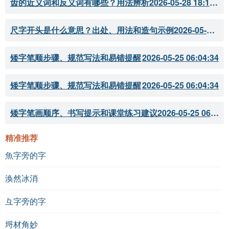
齿的近义词和反义词有哪些？用法辨析
2026-05-28 18:18:07
尺字开头是什么意思？出处、用法和造句示例
2026-05-28 18:18:05
矮字笔顺步骤、规范写法和易错提醒
2026-05-25 06:04:34
矮字笔顺步骤、规范写法和易错提醒
2026-05-25 06:04:34
矮字笔画顺序、书写提示和课堂练习建议
2026-05-25 06:04:33
精准推荐
魚字旁的字
涣然冰消
彑字旁的字
埒材角妙