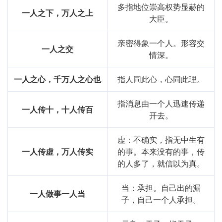
多指地位崇高权势显赫的
一人之下，万人之上
大臣。
亲密得象一个人。形容交
一人之交
情深。
一人之心，千万人之心也
指人同此心，心同此理。
指消息由一个人迅速传递
一人传十，十人传百
开去。
虚：不确实，指无中生有
一人传虚，万人传实
的事。本来没有的事，传
的人多了，就信以为真。
当：承担。自己出的漏
一人做事一人当
子，自己一个人承担。