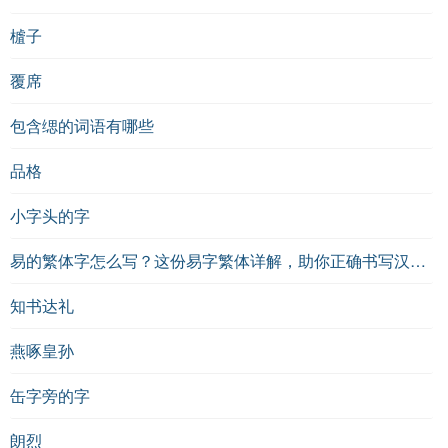
樝子
覆席
包含缌的词语有哪些
品格
小字头的字
易的繁体字怎么写？这份易字繁体详解，助你正确书写汉字_汉字繁体学习
知书达礼
燕啄皇孙
缶字旁的字
朗烈