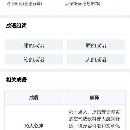
汶阳田反(意思解释)
汲深绠短(意思解释)
同义成语
：
感人至深
：形容作品或事物能触动人心，产生强烈的情
成语组词
感共鸣。
腑的成语
肺的成语
发人深省
：指能够引起人深入思考的事物。
沁的成语
人的成语
反义成语
：
无动于衷
：指对事物没有任何情感反应，完全不受影
相关成语
响。
成语
解释
冷若冰霜
：形容人冷漠、无情。
沁：渗入。原指芳香凉爽
文化与社会背景：
的空气或饮料使人感到舒
沁人心脾
适。也形容诗歌和文章优
“沁人肺腑”在**文化中，常常与艺术、音乐、文学等领域相