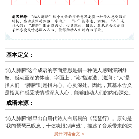
基本定义：
“沁人肺腑”这个成语的字面意思是指一种使人感到深刻舒
畅、感动至深的体验。字面上，“沁”指渗透、滋润；“人”是
指人们；“肺腑”则是指内心、心灵深处。因此，其基本含义
是指某种感受或情感深入人心，能够触动人们的内心深处。
成语来源：
“沁人肺腑”最早出自唐代诗人白居易的《琵琶行》。原句是
“我闻琵琶已叹息，十弦犹恨别声残”，描述了音乐带来的深
刻情感体验。随着时间的推移，这个成语逐渐演变为形容某
展开阅读全文 ∨