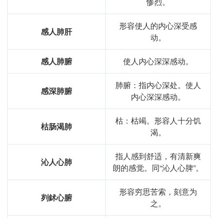
惨烈。
形容使人的内心深受感
感人肺肝
动。
感人肺腑
使人内心深深感动。
肺腑：指内心深处。使人
感深肺腑
内心深深感动。
枯：枯竭。形容人十分饥
枯肠渴肺
渴。
指人感到舒适，有清新爽
沁人心肺
朗的感觉。同“沁人心脾”。
形容穷思苦索，刻意为
刿鉥心腑
之。