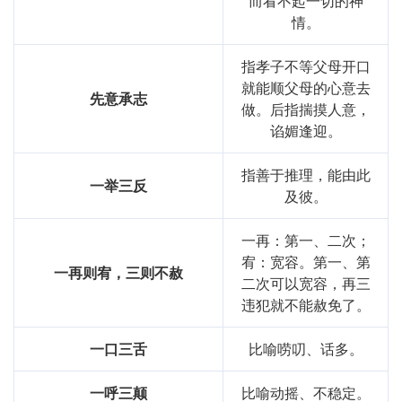
而看不起一切的神
情。
指孝子不等父母开口
就能顺父母的心意去
先意承志
做。后指揣摸人意，
谄媚逢迎。
指善于推理，能由此
一举三反
及彼。
一再：第一、二次；
宥：宽容。第一、第
一再则宥，三则不赦
二次可以宽容，再三
违犯就不能赦免了。
一口三舌
比喻唠叨、话多。
一呼三颠
比喻动摇、不稳定。