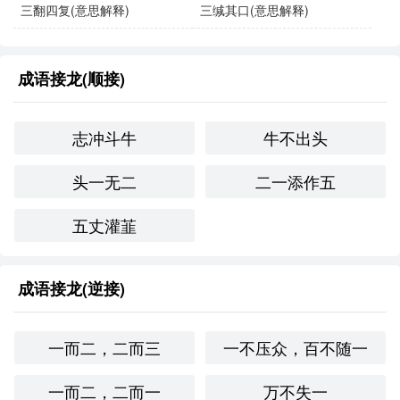
三翻四复(意思解释)
三缄其口(意思解释)
一名杰出的科学家。”
“在追求梦想的道路上，三致志是成功的关键，不能轻言
成语接龙(顺接)
放弃。”
志冲斗牛
牛不出头
“无论风雨多么艰难，我们都要三致志，向着目标不断前
进。”
头一无二
二一添作五
同义成语与反义成语
五丈灌韮
同义成语
：
成语接龙(逆接)
“持之以恒”：强调持久的努力和坚持。
“锲而不舍”：形容持之以恒地努力，直到实现目标。
一而二，二而三
一不压众，百不随一
反义成语
：
一而二，二而一
万不失一