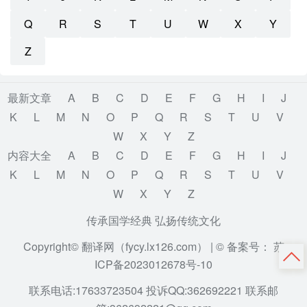
Q
R
S
T
U
W
X
Y
Z
最新文章
A
B
C
D
E
F
G
H
I
J
K
L
M
N
O
P
Q
R
S
T
U
V
W
X
Y
Z
内容大全
A
B
C
D
E
F
G
H
I
J
K
L
M
N
O
P
Q
R
S
T
U
V
W
X
Y
Z
传承国学经典 弘扬传统文化
Copyright© 翻译网（fycy.lx126.com） |
© 备案号： 苏
ICP备2023012678号-10
联系电话:17633723504 投诉QQ:362692221 联系邮