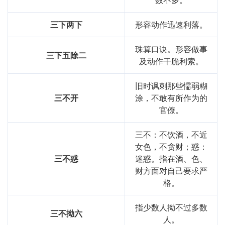
在英语中，类似的表达可以是“Perseverance pays off”，强
三下两下
形容动作迅速利落。
调坚持的价值。在许多文化中，努力与坚持也是被广泛认可
的重要品质。
珠算口诀。形容做事
三下五除二
反思与总结
及动作干脆利索。
通过对“
三致志
”的学
，我深刻理解到坚持与努力的重要性。
旧时讽刺那些懦弱糊
这不仅在语言学
中是必要的，更是在生活的各个方面都至关
三不开
涂，不敢有所作为的
重要。这个成语提醒我，无论遇到怎样的困难，只要努力追
官僚。
寻自己的目标，就一定能取得成功。
三不：不饮酒，不近
基础信息
女色，不贪财；惑：
三不惑
迷惑。指在酒、色、
拼音
sān
zhì
zhì
财方面对自己要求严
格。
字义分解
指少数人拗不过多数
三不拗六
zhì
zhì
sān
人。