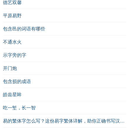
德艺双馨
平原易野
包含邑的词语有哪些
不通水火
示字旁的字
开门炮
包含损的成语
皓齿星眸
吃一堑，长一智
易的繁体字怎么写？这份易字繁体详解，助你正确书写汉字_汉字繁体学习