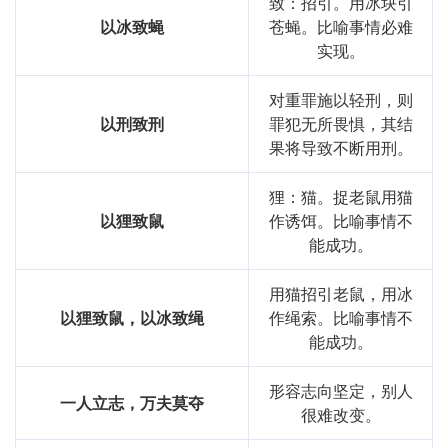
致：招引。用冰块引
以冰致蝇
苍蝇。比喻事情必难
实现。
对重罪施以轻刑，则
以刑致刑
罪犯无所畏惧，其结
果将导致不断用刑。
狸：猫。捉老鼠用猫
以狸致鼠
作诱饵。比喻事情不
能成功。
用猫招引老鼠，用冰
以狸致鼠，以冰致绳
作绳索。比喻事情不
能成功。
形容志向坚定，别人
一人立志，万夫莫夺
很难改变。