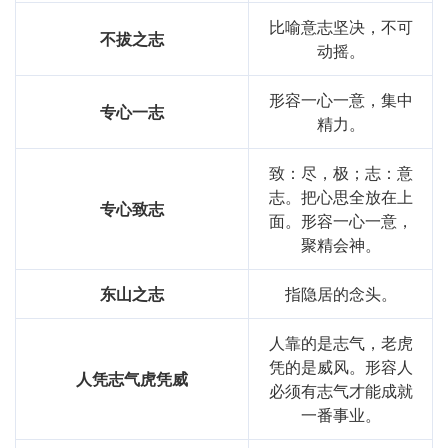
比喻意志坚决，不可
不拔之志
动摇。
形容一心一意，集中
专心一志
精力。
致：尽，极；志：意
志。把心思全放在上
专心致志
面。形容一心一意，
聚精会神。
东山之志
指隐居的念头。
人靠的是志气，老虎
凭的是威风。形容人
人凭志气虎凭威
必须有志气才能成就
一番事业。