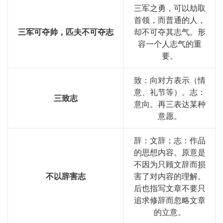
三军之勇，可以劫取
首领，而普通的人，
三军可夺帅，匹夫不可夺志
却不可夺其志气。形
容一个人志气的重
要。
致：向对方表示（情
意、礼节等）。志：
三致志
意向。再三表达某种
意愿。
辞：文辞；志：作品
的思想内容。原意是
不因为只顾文辞而损
不以辞害志
害了对内容的理解。
后也指写文章不要只
追求修辞而忽略文章
的立意。