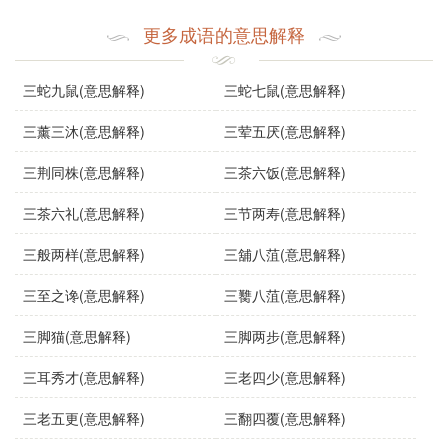
使用场景
更多成语的意思解释
“
三致志
”可以在多种场景中使用：
三蛇九鼠(意思解释)
三蛇七鼠(意思解释)
文学作品
：在古典诗词中，表达对理想的追求和为之奋
三薰三沐(意思解释)
三荤五厌(意思解释)
斗的精神。
三荆同株(意思解释)
三茶六饭(意思解释)
日常对话
：用来鼓励他人坚持自己的目标，如“无论遇到
三茶六礼(意思解释)
三节两寿(意思解释)
什么困难，我们都要三致志，努力向前”。
三般两样(意思解释)
三舖八菹(意思解释)
演讲
：在励志演讲中，强调不懈努力的重要性，激励听
三至之谗(意思解释)
三臡八菹(意思解释)
众。
三脚猫(意思解释)
三脚两步(意思解释)
示例句子
三耳秀才(意思解释)
三老四少(意思解释)
三老五更(意思解释)
三翻四覆(意思解释)
“他从小就立下了志向，经过三致志的努力，终于成为了