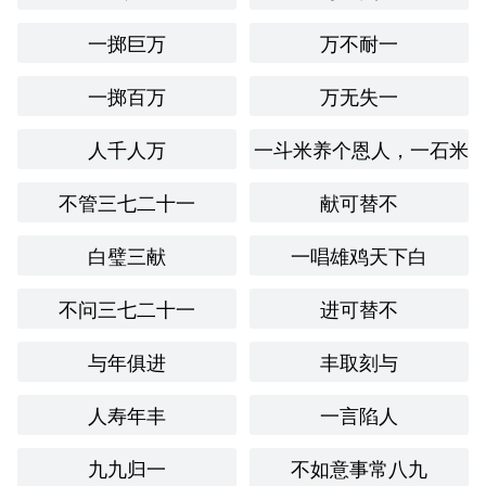
“半途而废”：指中途停止，不再继续努力，与“三致志”
一掷巨万
万不耐一
的持之以恒相对立。
一掷百万
万无失一
“得过且过”：形容对事情不求进取，随便应付，与追求
志向的态度相反。
人千人万
一斗米养个恩人，一石米
文化与社会背景
不管三七二十一
献可替不
在**传统文化中，追求理想和目标被视为重要的价值观。尤
白璧三献
一唱雄鸡天下白
其是在儒家文化中，强调“志”的重要性，认为一个人必须具
备坚定的志向与信念，才能有所成就。“三致志”恰好体现了
不问三七二十一
进可替不
这种文化背景，尤其在现代社会中，面对竞争与挑战，“三
致志”的精神也显得尤为重要。
与年俱进
丰取刻与
情感与联想
人寿年丰
一言陷人
“
三致志
”这个成语让我联想到坚持与努力的价值，带有一种
积极向上的情感。它激励我在生活中面对困难时，不轻言放
九九归一
不如意事常八九