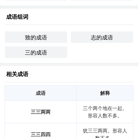
弃，始终保持对目标的追求。
个人应用
成语组词
在我自己的生活中，曾经在学
一门外语时遭遇了瓶颈，感到
非常沮丧。后来我告诉自己要“三致志”，每天坚持学
，最终
致的成语
志的成语
在考试中取得了令人满意的成绩。
三的成语
创造性使用
在诗歌中，可以这样运用“
三致志
”：
相关成语
志存高远三致志，

成语
解释
风雨兼程不言弃。

三个两个地在一起。
愿乘东风展翅飞，

三三两两
形容人数不多。
逐梦远航向天际。
犹三三两两。形容人
跨文化比较
三三四四
数不多。