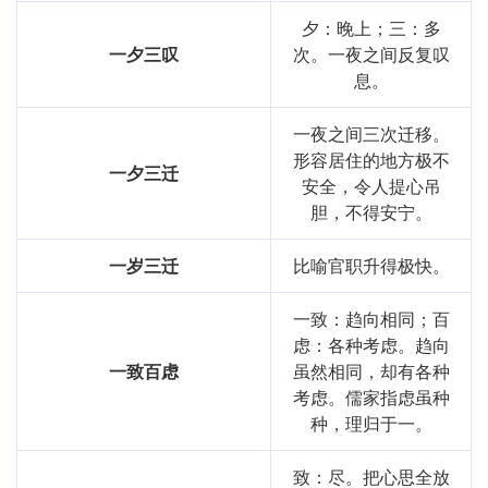
夕：晚上；三：多
一夕三叹
次。一夜之间反复叹
息。
一夜之间三次迁移。
形容居住的地方极不
一夕三迁
安全，令人提心吊
胆，不得安宁。
一岁三迁
比喻官职升得极快。
一致：趋向相同；百
虑：各种考虑。趋向
一致百虑
虽然相同，却有各种
考虑。儒家指虑虽种
种，理归于一。
致：尽。把心思全放