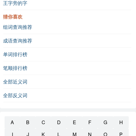
王字旁的字
猜你喜欢
组词查询推荐
成语查询推荐
单词排行榜
笔顺排行榜
全部近义词
全部反义词
A
B
C
D
E
F
G
H
I
J
K
L
M
N
O
P