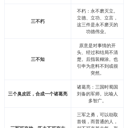
致
志
三
不朽：永不磨灭立。
立德、立功、立言，
三不朽
这三件是永不磨灭的
功德伟业。
原意是对事情的开
头、经过和结局不清
三不知
楚。后指装糊涂。也
引申为意料不到或很
突然。
诸葛亮：三国时蜀国
三个臭皮匠，合成一个诸葛亮
刘备的军师。比喻人
多智广。
三军之勇，可以劫取
首领，而普通的人，