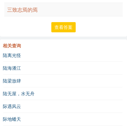
三致志焉的焉
查看答案
相关查询
陆离光怪
陆海潘江
陆梁放肆
陆无屋，水无舟
际遇风云
际地蟠天