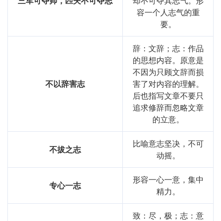
三军可夺帅，匹夫不可夺志
却不可夺其志气。形
容一个人志气的重
要。
辞：文辞；志：作品
的思想内容。原意是
不因为只顾文辞而损
不以辞害志
害了对内容的理解。
后也指写文章不要只
追求修辞而忽略文章
的立意。
比喻意志坚决，不可
不拔之志
动摇。
形容一心一意，集中
专心一志
精力。
致：尽，极；志：意