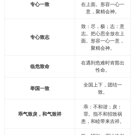
专心一致
在上面。形容一心一
意，聚精会神。
致：尽，极；志：意
志。把心思全放在上
专心致志
面。形容一心一意，
聚精会神。
在遇到危难时肯豁出
临危致命
性命。
全国上下，团结一
举国一致
致。
乖：不和谐；戾：
乖气致戾，和气致祥
罪。指不和招致祸
患，和睦带来吉祥。