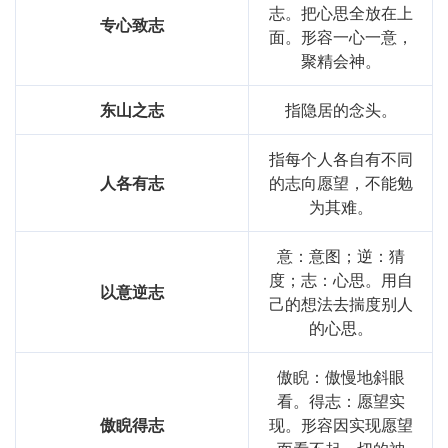
志。把心思全放在上
专心致志
面。形容一心一意，
聚精会神。
东山之志
指隐居的念头。
指每个人各自有不同
人各有志
的志向愿望，不能勉
为其难。
意：意图；逆：猜
度；志：心思。用自
以意逆志
己的想法去揣度别人
的心思。
傲睨：傲慢地斜眼
看。得志：愿望实
傲睨得志
现。形容因实现愿望