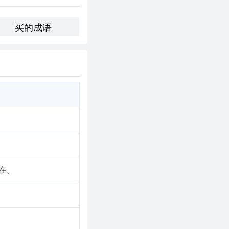
买的成语
了短途旅行，前往一些
。
念：“在浮华的世界
。
美的生活方式。这种现象
在。
心的追求和对生活的