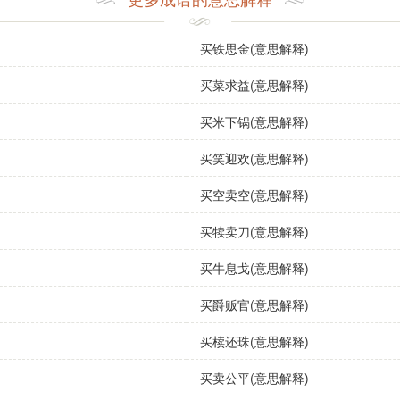
合中使用：
词中，常用来描绘隐逸生活的理想状态。
买铁思金(意思解释)
谈论生活选择、环境时，可以用这个成语表达对理想生活的追求
买菜求益(意思解释)
买米下锅(意思解释)
与自然的关系时，可以引用此成语，强调追求美好环境的重要性
买笑迎欢(意思解释)
买空卖空(意思解释)
买田，过上宁静的田园生活。
买犊卖刀(意思解释)
力增大，越来越多的人选择“买田阳羡”，向往田园生活。
买牛息戈(意思解释)
买爵贩官(意思解释)
对阳羡的美景感到无比向往，真希望能够在这里买田安家。
买椟还珠(意思解释)
语：
买卖公平(意思解释)