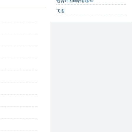
包含玮的词语有哪些
飞洒
。
。