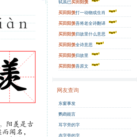
轼虽已
买田阳羡
买田阳羡
打一动物或生肖
买田阳羡
吾将老全诗翻译
买田阳羡
归故里什么意思
买田阳羡
全诗意思
买田阳羡
归故里
买田阳羡
吾原文
网友查询
东窗事发
鹦鹉能言
耳字旁的字
赤字旁的字