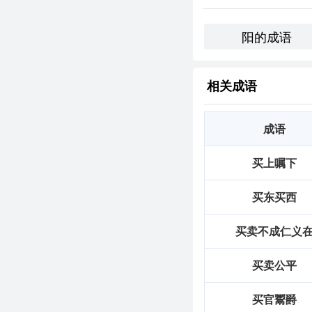
个人应用：
阳的成语
在我个人的经历中，
风景优美的小镇，体验
创造性使用：
相关成语
在一个阳光明媚的早
成语
中，买田阳羡，才是我
跨文化比较：
买上嘱下
在西方文化中，有类似的
买东买西
反映了全球范围内对
反思与总结：
买卖不成仁义
买卖公平
通过对“买田阳羡”的学
理解。它在我的语言
买官鬻爵