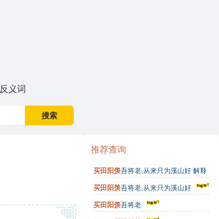
反义词
搜索
推荐查询
买田阳羡
吾将老,从来只为溪山好 解释
买田阳羡
吾将老,从来只为溪山好
买田阳羡
吾将老