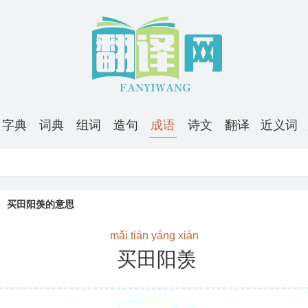
字典
词典
组词
造句
成语
诗文
翻译
近义词
买田阳羡的意思
mǎi tián yáng xiàn
买田阳羡