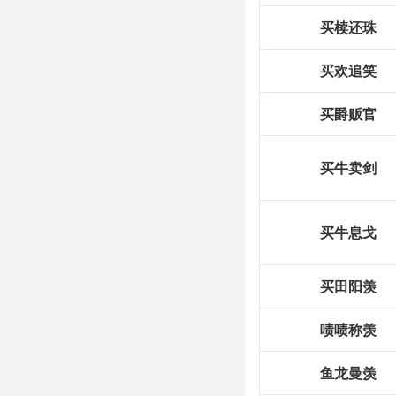
基础信息
买椟还珠
拼音
mǎi
tián
yáng
买欢追笑
用法
"作谓语；指辞官
反义词
东山再起
买爵贩官
字义分解
买牛卖剑
yáng
xiàn
tián
mǎ
阳
羡
田
买牛息戈
买田阳羡
啧啧称羡
鱼龙曼羡