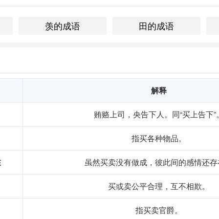
羡的成语
田的成语
曾经在一段时间内感到工作压力很大，心灵疲惫。于是，我选择
“买田阳羡”的感觉，这让我重新找回了内心的宁静和生活的意义
晨，我漫步在阳羡的田野间，耳边传来风吹过稻谷的声音，心中默
解释
心之所向。”
贿赂上司，央告下人。同“买上告下”
表达，比如“cottagecore”，代表一种追求田园生活和自然
指买各种物品。
简约和自然的向往。
在
虽然买卖没有做成，彼此间的感情还存
买或卖公平合理，互不相欺。
，我认识到这个成语不仅仅是一种生活方式的选择，更是一种内
学
和表达中，提醒我珍视自然、追求内心的宁静与平和。
指买卖官爵。