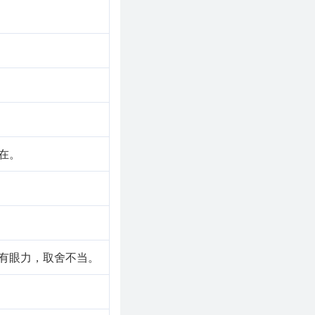
。
。
在。
有眼力，取舍不当。