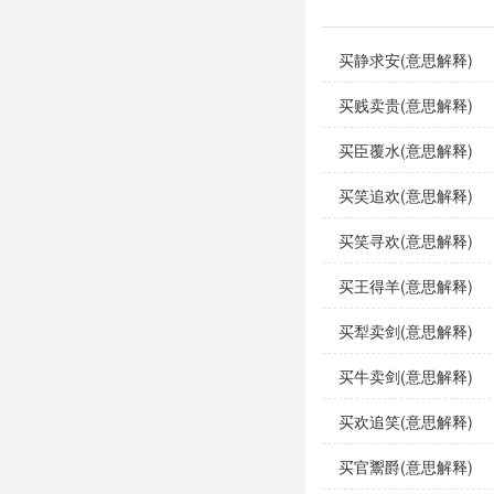
该成语可以在多种场
文学作品
：在古诗
买静求安(意思解释)
日常对话
：人们在
买贱卖贵(意思解释)
买臣覆水(意思解释)
演讲
：在讨论人类
买笑追欢(意思解释)
示例句子：
买笑寻欢(意思解释)
他一直梦想在阳羡
买王得羊(意思解释)
随着城市生活的压
买犁卖剑(意思解释)
买牛卖剑(意思解释)
在这次旅行中，我
买欢追笑(意思解释)
同义成语与反义成
买官鬻爵(意思解释)
同义成语
：