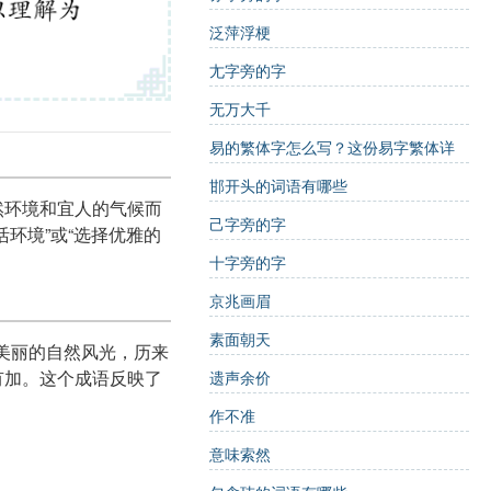
泛萍浮梗
尢字旁的字
无万大千
易的繁体字怎么写？这份易字繁体详
解，助你正确书写汉字_汉字繁体学习
邯开头的词语有哪些
自然环境和宜人的气候而
己字旁的字
环境”或“选择优雅的
十字旁的字
京兆画眉
素面朝天
和美丽的自然风光，历来
有加。这个成语反映了
遗声余价
作不准
意味索然