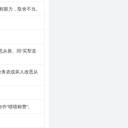
有眼力，取舍不当。
恶从善。同“买犁卖
业务农或坏人改恶从
作“啧啧称赞”。