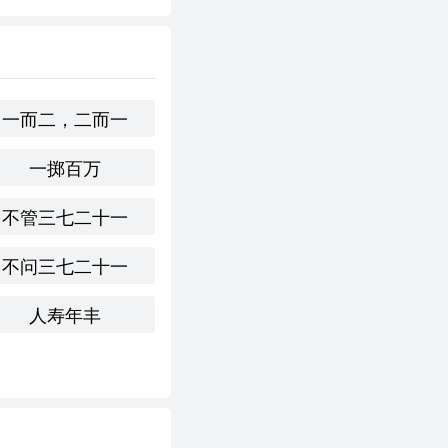
一而二，二而一
一掷百万
养个仇人
不管三七二十一
不问三七二十一
城市化进程加快，但人们
人寿年丰
寻求内心的宁静。
它传达了对自然和简单