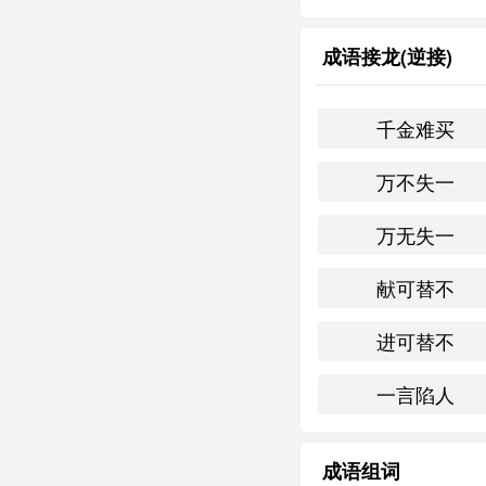
隐居山林
：指隐
成语接龙(逆接)
归隐田园
：表示
反义成语
：
千金难买
趋炎附势
：意指
万不失一
浮华世界
：形容
万无失一
文化与社会背景：
献可替不
“买田阳羡”承载了*
进可替不
对自然的渴望依然存
情感与联想：
一言陷人
该成语让我联想到宁
生活的热爱，促使我
成语组词