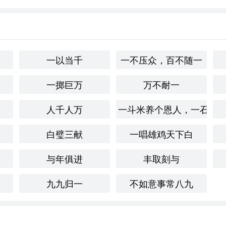
居于山林之中，追求远离尘世的生活。
回归田园生活，远离喧嚣的城市生活。
一以当千
一不压众，百不随一
迎合权势，追逐名利，与追求隐逸的生活方式相反。
一掷巨万
万不耐一
世俗繁华的生活，与宁静的田园生活相对立。
人千人万
一斗米养个恩人，一石米
白璧三献
一唱雄鸡天下白
*古代文化对田园生活的理想和对自然的向往。在现代社会，虽然
与年俱进
丰取刻与
在，尤其是在快节奏的生活中，许多人开始重新审视生活方式，
九九归一
不如意事常八九
静、淡泊的生活状态，仿佛能听到溪水潺潺和鸟儿啁啾的声音。
反思自己在忙碌生活中的价值观。