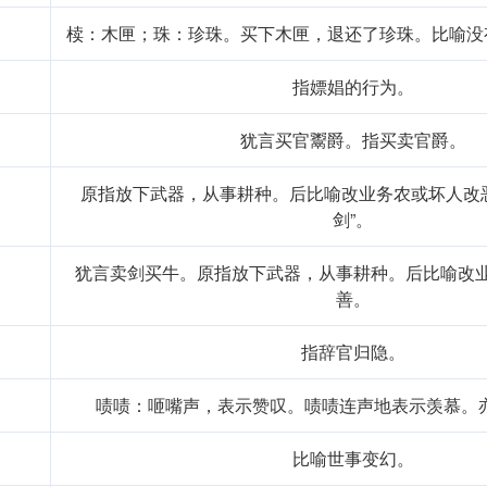
椟：木匣；珠：珍珠。买下木匣，退还了珍珠。比喻没
xiàn
指嫖娼的行为。
归隐"
犹言买官鬻爵。指买卖官爵。
原指放下武器，从事耕种。后比喻改业务农或坏人改
剑”。
i
买
犹言卖剑买牛。原指放下武器，从事耕种。后比喻改
善。
指辞官归隐。
啧啧：咂嘴声，表示赞叹。啧啧连声地表示羡慕。亦
比喻世事变幻。