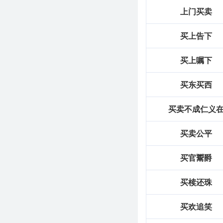
上门买卖
买上告下
买上嘱下
买东买西
买卖不成仁义
买卖公平
买官鬻爵
买椟还珠
买欢追笑