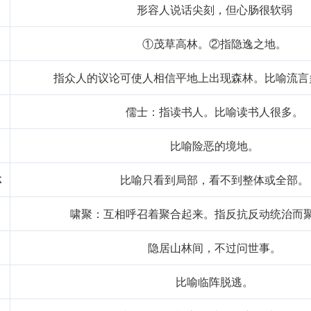
形容人说话尖刻，但心肠很软弱
①茂草高林。②指隐逸之地。
指众人的议论可使人相信平地上出现森林。比喻流言
儒士：指读书人。比喻读书人很多。
比喻险恶的境地。
林
比喻只看到局部，看不到整体或全部。
啸聚：互相呼召着聚合起来。指反抗反动统治而
隐居山林间，不过问世事。
比喻临阵脱逃。