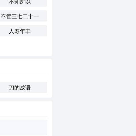
不知所以
不管三七二十一
感到如同身处刀山剑
和体会到“刀山剑林”
人寿年丰
刀的成语