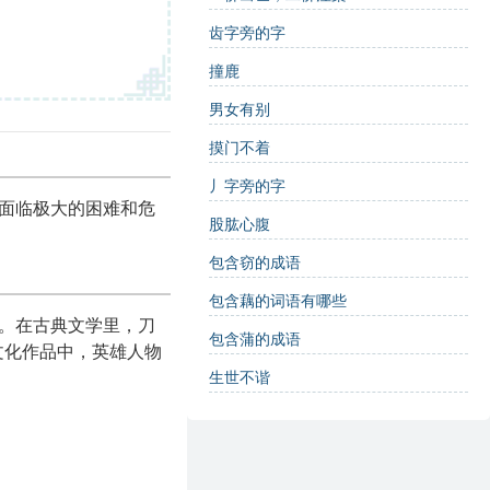
齿字旁的字
撞鹿
男女有别
摸门不着
丿字旁的字
喻面临极大的困难和危
股肱心腹
包含窃的成语
包含藕的词语有哪些
中。在古典文学里，刀
包含蒲的成语
文化作品中，英雄人物
生世不谐