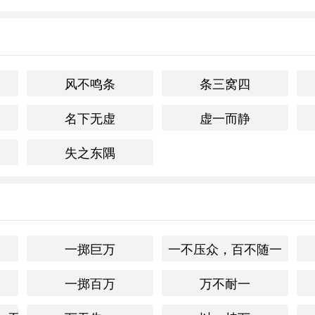
从极其危险的境地中逃脱。
前进的步伐十分艰难。
风不鸣条
条三窝四
顺利而轻松地升迁或成功。
名下无虚
虚一而静
环境十分适合，生活得心应手。
失之东隅
林象征着艰难险阻和奋勇向前的精神。这种精神在历史上被广泛
现出勇气和坚韧。在现代社会中，这一成语仍然适用，尤其是在
克服困难。
一掷巨万
一不压众，百不随一
一掷百万
万不耐一
带给人强烈的紧迫感和挑战的氛围。它令人联想到英雄主义、奋
，往往会引发对经历艰难险阻的共鸣，激励人们继续前行。