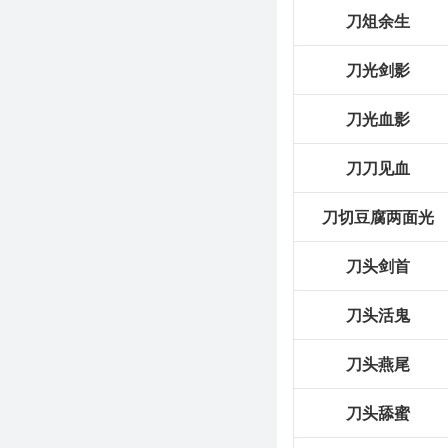
在英语中，可以用“to be in
刀俎余生
达方式不同，但都传
反思与总结
刀光剑影
通过对“刀山剑林”这
刀光血影
语言表达，也让我在
刀刀见血
基础信息
刀切豆腐两面光
拼音
dāo
shān
jià
刀头剑首
用法
"作宾语；比喻险
近义词
刀山火海
刀头活鬼
字义分解
刀头燕尾
lín
shān
jiàn
dāo
刀头舔蜜
林
山
剑
刀