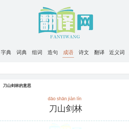
字典
词典
组词
造句
成语
诗文
翻译
近义词
刀山剑林的意思
dāo shān jiàn lín
刀山剑林