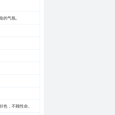
nges”来表达类似的意思。虽然表
险的气氛。
性。它不仅丰富了我的
好色，不顾性命。