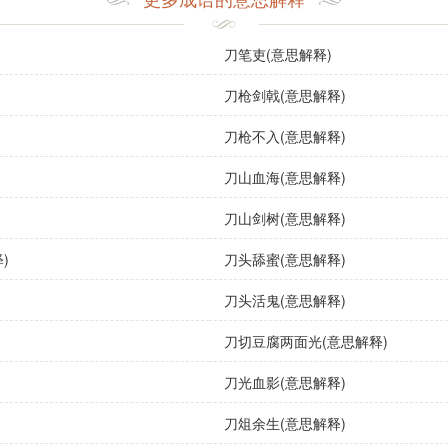
描绘主人公在艰难环境中奋斗的情节。
刀笔吏(意思解释)
人在生活或工作中遇到的困难与挑战。
刀枪剑戟(意思解释)
励人心的词汇，鼓励他人勇敢面对困境。
刀枪不入(意思解释)
刀山血海(意思解释)
刀山剑树(意思解释)
毅然决然地踏上了刀山剑林的旅程。
)
刀头舔蜜(意思解释)
中，只有真正勇敢的人才能在刀山剑林中脱颖而出。
刀头活鬼(意思解释)
挑战，我们必须团结一致，共同克服。
刀切豆腐两面光(意思解释)
语
刀光血影(意思解释)
刀俎余生(意思解释)