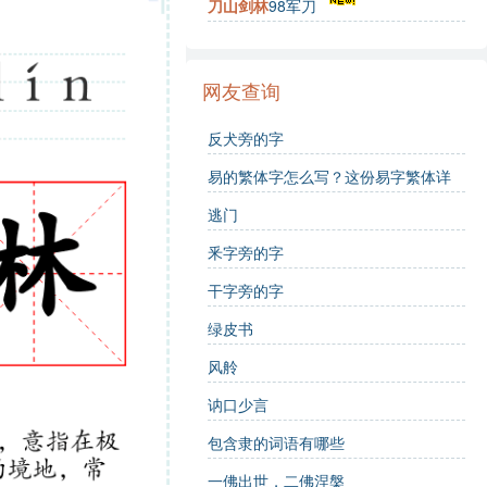
刀山剑林
98军刀
网友查询
反犬旁的字
易的繁体字怎么写？这份易字繁体详
解，助你正确书写汉字_汉字繁体学习
逃门
釆字旁的字
干字旁的字
绿皮书
风舲
讷口少言
包含隶的词语有哪些
一佛出世，二佛涅槃