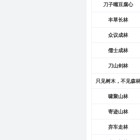
刀子嘴豆腐心
丰草长林
众议成林
儒士成林
刀山剑林
只见树木，不见森
啸聚山林
寄迹山林
弃车走林