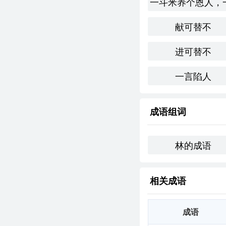
一斗米养个恩人，
个人应用
献可替不
在我个人的生活中，
林。然而，通过不断的
进可替不
所蕴含的意义。
创造性使用
一言陷人
在一首小诗中可以这
成语组词
刀山剑林路漫漫，

勇者无惧心自安。

林的成语
风雨兼程行不止，

相关成语
终会见到光明天。
跨文化比较
成语