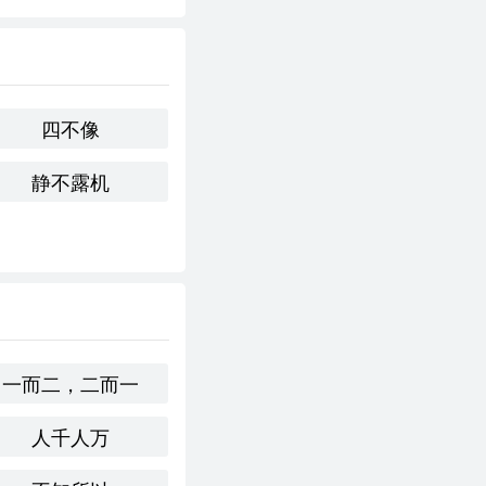
四不像
静不露机
推崇，尤其是在面对外
创业、竞争和个人成长
一而二，二而一
人千人万
斗精神及不屈不挠的态