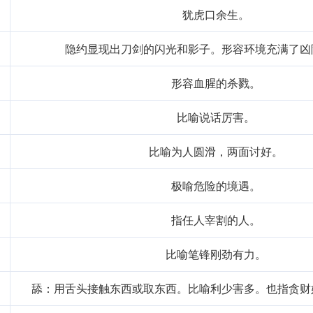
 the line of fire”或者“to face a mountain of challe
犹虎口余生。
达了面临危险和挑战的感觉。
隐约显现出刀剑的闪光和影子。形容环境充满了凶
一成语的学*，我更加深刻地理解了面对困难的态度和勇气的重要
形容血腥的杀戮。
生活中更好地应对挑战，激励自己不断前进。
比喻说话厉害。
比喻为人圆滑，两面讨好。
n
lín
极喻危险的境遇。
恶的境地"
刀头剑首
指任人宰割的人。
比喻笔锋刚劲有力。
舔：用舌头接触东西或取东西。比喻利少害多。也指贪财