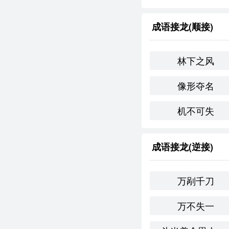
虎口脱险
：形容
举步维艰
：形容
成语接龙(顺接)
反义成语
：
林下之风
平步青云
：形容
像形夺名
如鱼得水
：形容
机不可失
文化与社会背景
在**文化中，刀山剑
成语接龙(逆接)
敌或社会不公时，表
方面，激励人们不断
情感与联想
万剐千刀
万不失一
“刀山剑林”这一成语
度。使用这个成语时