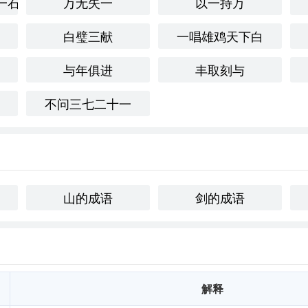
一石米养个仇人
万无失一
以一持万
白璧三献
一唱雄鸡天下白
我曾经历过一段艰难的求职过程。面对竞争激烈的市场，我常常
努力和坚持，我终于找到了理想的工作。这段经历让我更加理解
与年俱进
丰取刻与
不问三七二十一
样使用：
山的成语
剑的成语
解释