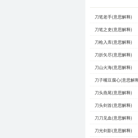
文学作品
：常用来
刀笔老手(意思解释)
日常对话
：表达个
刀笔之吏(意思解释)
演讲
：可以用作激
刀枪入库(意思解释)
示例句子
刀折矢尽(意思解释)
刀山火海(意思解释)
他为了追求梦想，
刀子嘴豆腐心(意思解释
在这场激烈的竞争
刀头燕尾(意思解释)
面对刀山剑林般的
刀头剑首(意思解释)
同义成语与反义成
刀刀见血(意思解释)
同义成语
：
刀光剑影(意思解释)