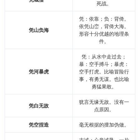
死战。
凭：依靠；负：背倚。
依凭山峦，背倚大海。
凭山负海
形容十分优越的地理条
件。
凭：从水中走过去；
暴：空手搏斗；暴虎：
凭河暴虎
空手打虎。比喻冒险行
事，有勇无谋。也比喻
勇猛果敢。
犹言无缘无故。没有一
凭白无故
点原因。
凭空捏造
毫无根据的擅加伪做。
志诚：心意诚恳。一片