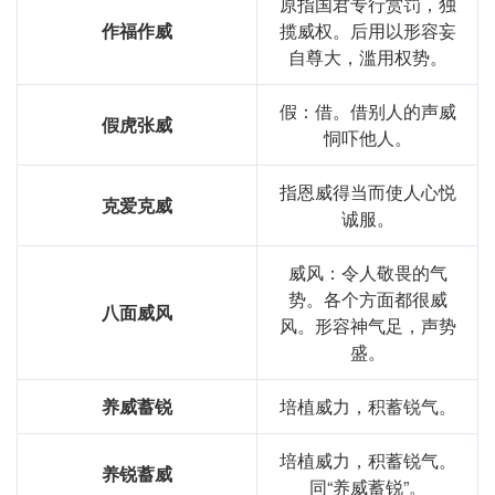
原指国君专行赏罚，独
作福作威
揽威权。后用以形容妄
自尊大，滥用权势。
假：借。借别人的声威
假虎张威
恫吓他人。
指恩威得当而使人心悦
克爱克威
诚服。
威风：令人敬畏的气
势。各个方面都很威
八面威风
风。形容神气足，声势
盛。
养威蓄锐
培植威力，积蓄锐气。
培植威力，积蓄锐气。
养锐蓄威
同“养威蓄锐”。