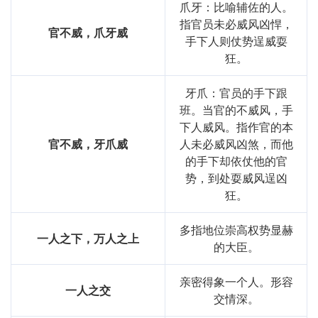
爪牙：比喻辅佐的人。
指官员未必威风凶悍，
官不威，爪牙威
手下人则仗势逞威耍
狂。
牙爪：官员的手下跟
班。当官的不威风，手
下人威风。指作官的本
官不威，牙爪威
人未必威风凶煞，而他
的手下却依仗他的官
势，到处耍威风逞凶
狂。
多指地位崇高权势显赫
一人之下，万人之上
的大臣。
亲密得象一个人。形容
一人之交
交情深。