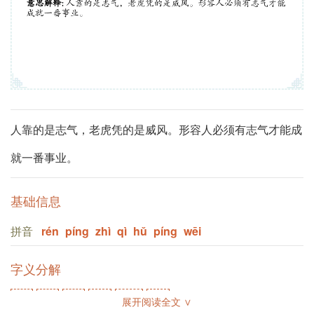
人靠的是志气，老虎凭的是威风。形容人必须有志气才能成
就一番事业。
基础信息
拼音
rén
píng
zhì
qì
hǔ
píng
wēi
字义分解
hǔ
qì
zhì
wēi
píng
rén
展开阅读全文 ∨