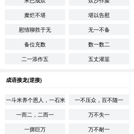
米已成炊
炊沙作糜
糜烂不堪
堪以告慰
慰情聊胜于无
无一不备
备位充数
数一数二
二一添作五
五丈灌韮
成语接龙(逆接)
一斗米养个恩人，一石米养个仇人
一不压众，百不随一
一而二，二而一
万不失一
一掷巨万
万不耐一