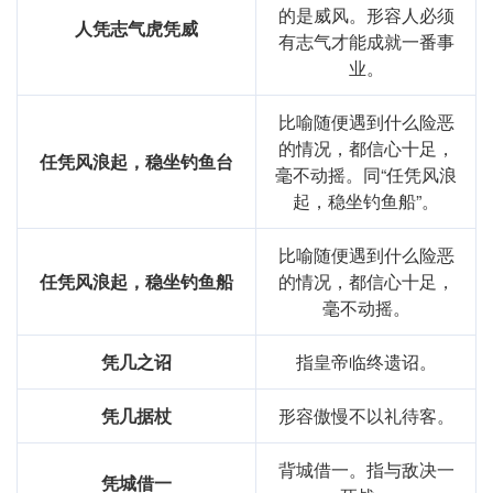
的是威风。形容人必须
人凭志气虎凭威
有志气才能成就一番事
业。
比喻随便遇到什么险恶
的情况，都信心十足，
任凭风浪起，稳坐钓鱼台
毫不动摇。同“任凭风浪
起，稳坐钓鱼船”。
比喻随便遇到什么险恶
任凭风浪起，稳坐钓鱼船
的情况，都信心十足，
毫不动摇。
凭几之诏
指皇帝临终遗诏。
凭几据杖
形容傲慢不以礼待客。
背城借一。指与敌决一
凭城借一