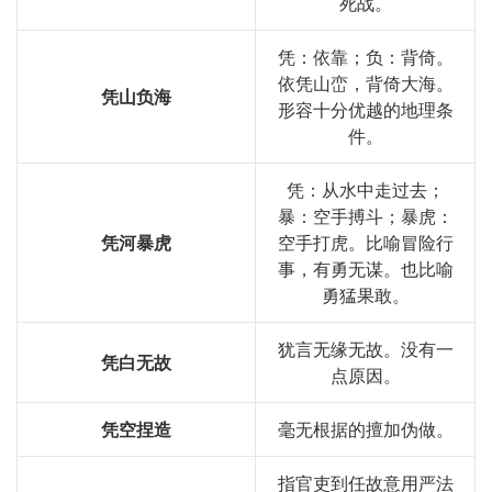
死战。
凭：依靠；负：背倚。
依凭山峦，背倚大海。
凭山负海
形容十分优越的地理条
件。
凭：从水中走过去；
暴：空手搏斗；暴虎：
凭河暴虎
空手打虎。比喻冒险行
事，有勇无谋。也比喻
勇猛果敢。
犹言无缘无故。没有一
凭白无故
点原因。
凭空捏造
毫无根据的擅加伪做。
指官吏到任故意用严法