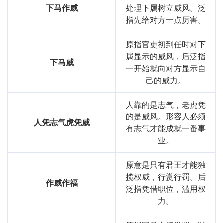
下马作威
处理下属树立威风。泛
指先给对方一点厉害。
原指官吏初到任时对下
属显示的威风，后泛指
下马威
一开始就向对方显示自
己的威力。
人靠的是志气，老虎凭
的是威风。形容人必须
人凭志气虎凭威
有志气才能成就一番事
业。
原意是只有君王才能独
揽权威，行赏行罚。后
作威作福
泛指凭借职位，滥用权
力。