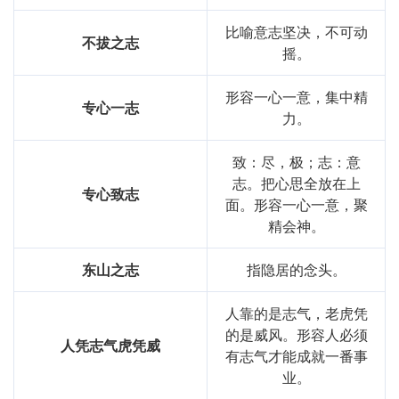
比喻意志坚决，不可动
不拔之志
摇。
形容一心一意，集中精
专心一志
力。
致：尽，极；志：意
志。把心思全放在上
专心致志
面。形容一心一意，聚
精会神。
东山之志
指隐居的念头。
人靠的是志气，老虎凭
的是威风。形容人必须
人凭志气虎凭威
有志气才能成就一番事
业。