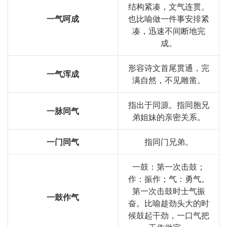
结构紧凑，文气连贯。
一气呵成
也比喻做一件事安排紧
凑，迅速不间断地完
成。
形容诗文首尾贯通，完
一气浑成
满自然，不见雕凿。
指出于同源。指同胞兄
一脉同气
弟姐妹的亲密关系。
一门同气
指同门兄弟。
一鼓：第一次击鼓；
作：振作；气：勇气。
第一次击鼓时士气振
一鼓作气
奋。比喻趁劲头大的时
候鼓起干劲，一口气把