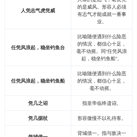
的是威风。形容人必须
人凭志气虎凭威
有志气才能成就一番事
业。
比喻随便遇到什么险恶
的情况，都信心十足，
任凭风浪起，稳坐钓鱼台
毫不动摇。同“任凭风浪
起，稳坐钓鱼船”。
比喻随便遇到什么险恶
任凭风浪起，稳坐钓鱼船
的情况，都信心十足，
毫不动摇。
凭几之诏
指皇帝临终遗诏。
凭几据杖
形容傲慢不以礼待客。
背城借一。指与敌决一
凭城借一