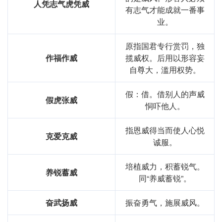
人凭志气虎凭威
有志气才能成就一番事
业。
原指国君专行赏罚，独
作福作威
揽威权。后用以形容妄
自尊大，滥用权势。
假：借。借别人的声威
假虎张威
恫吓他人。
指恩威得当而使人心悦
克爱克威
诚服。
培植威力，积蓄锐气。
养锐蓄威
同“养威蓄锐”。
奋武扬威
振奋勇气，施展威风。