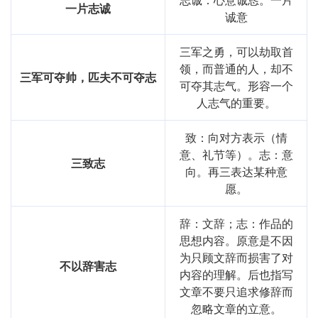
一片志诚
诚意
三军之勇，可以劫取首
领，而普通的人，却不
三军可夺帅，匹夫不可夺志
可夺其志气。形容一个
人志气的重要。
致：向对方表示（情
意、礼节等）。志：意
三致志
向。再三表达某种意
愿。
辞：文辞；志：作品的
思想内容。原意是不因
为只顾文辞而损害了对
不以辞害志
内容的理解。后也指写
文章不要只追求修辞而
忽略文章的立意。