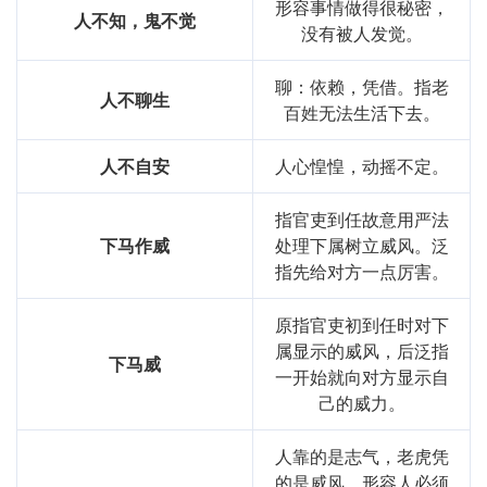
形容事情做得很秘密，
人不知，鬼不觉
没有被人发觉。
聊：依赖，凭借。指老
人不聊生
百姓无法生活下去。
人不自安
人心惶惶，动摇不定。
指官吏到任故意用严法
下马作威
处理下属树立威风。泛
指先给对方一点厉害。
原指官吏初到任时对下
属显示的威风，后泛指
下马威
一开始就向对方显示自
己的威力。
人靠的是志气，老虎凭
的是威风。形容人必须