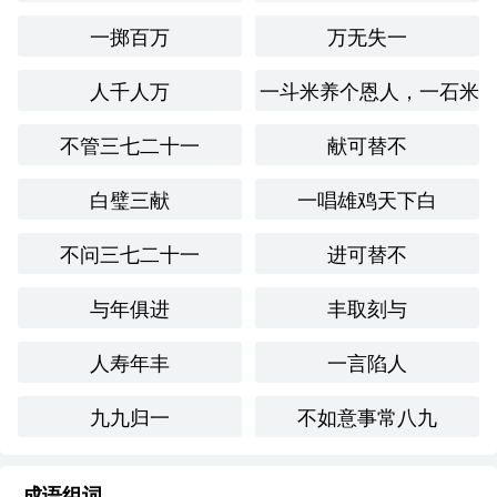
一掷百万
万无失一
人千人万
一斗米养个恩人，一石米
不管三七二十一
献可替不
白璧三献
一唱雄鸡天下白
不问三七二十一
进可替不
与年俱进
丰取刻与
人寿年丰
一言陷人
九九归一
不如意事常八九
成语组词