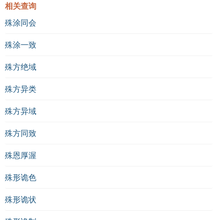
相关查询
殊涂同会
殊涂一致
殊方绝域
殊方异类
殊方异域
殊方同致
殊恩厚渥
殊形诡色
殊形诡状