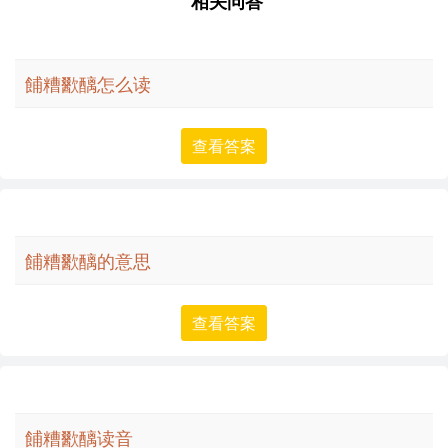
相关问答
餔糟歠醨怎么读
查看答案
餔糟歠醨的意思
查看答案
餔糟歠醨读音