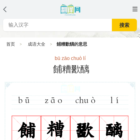
搜索
首页
成语大全
餔糟歠醨的意思
bū zāo chuò lí
餔糟歠醨