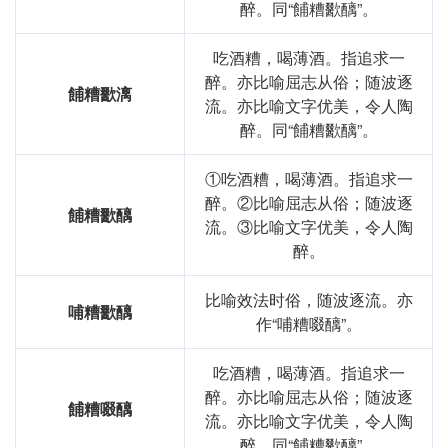
醉。同“餔糟歠醨”。
在**传统文化中，饮食不仅关系到生活的基本需求，也反映
了一个人的生活态度和社会地位。成语“餔糟歠醨”反映了对
吃酒糟，喝薄酒。指追求一
粗糙饮食的批评，强调了饮食文化的重要性。在现代社会，
醉。亦比喻屈志从俗；随波逐
餔糟歠漓
随着生活水平的提高，这一成语的使用可能会减少，但它仍
流。亦比喻文字优美，令人陶
提醒人们关注生活的质量。
醉。同“餔糟歠醨”。
情感与联想
①吃酒糟，喝薄酒。指追求一
“餔糟歠醨”给人的情感反应往往是对艰苦生活的同情与思
醉。②比喻屈志从俗；随波逐
餔糟歠醨
考。它引发人们对生活品质的反思，激励人们追求更好的生
流。③比喻文字优美，令人陶
活方式与饮食*惯。
醉。
个人应用
比喻效法时俗，随波逐流。亦
哺糟歠醨
作“哺糟啜醨”。
在我生活中，曾经有一段时间因为学*与工作压力，饮食变
得非常简陋，常常是泡面和快餐。那时候，我深刻体会到
吃酒糟，喝薄酒。指追求一
“餔糟歠醨”的含义，意识到身体健康的重要性，最终我开始
醉。亦比喻屈志从俗；随波逐
努力调整饮食，追求更健康的生活方式。
餔糟啜醨
流。亦比喻文字优美，令人陶
创造性使用
醉。同“餔糟歠醨”。