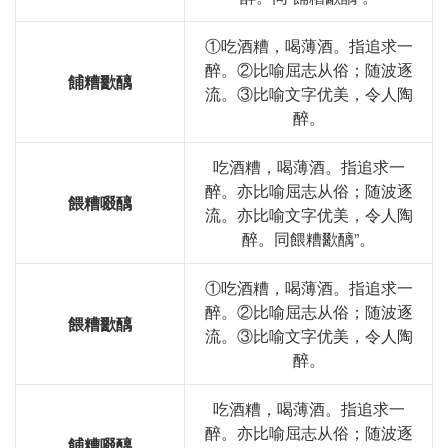
在一首现代诗中，可以这样使用“餔糟歠醨”：
①吃酒糟，喝薄酒。指追求一
醉。②比喻屈志从俗；随波逐
餔糟歠醨
在城市的角落，

流。③比喻文字优美，令人陶
醉。
我看见一群人，

吃酒糟，喝薄酒。指追求一
餔糟歠醨，笑声依旧，

醉。亦比喻屈志从俗；随波逐
餵糟啜醨
生活虽苦，心中有梦。
流。亦比喻文字优美，令人陶
醉。同餵糟歠醨”。
跨文化比较
①吃酒糟，喝薄酒。指追求一
在西方文化中，类似的表达可以是“living on the
醉。②比喻屈志从俗；随波逐
餵糟歠醨
breadline”，意思是生活在贫困线以下，反映出对生活艰苦
流。③比喻文字优美，令人陶
的描述。这种表达同样强调了生活条件的简陋，但可能没有
醉。
“餔糟歠醨”那样具体的饮食意象。
反思与总结
吃酒糟，喝薄酒。指追求一
醉。亦比喻屈志从俗；随波逐
餔糟啜醨