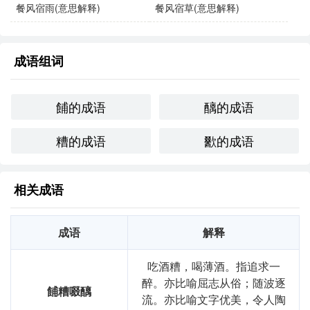
餐风宿雨(意思解释)
餐风宿草(意思解释)
享受美食和生活的乐趣。
同义成语与反义成语
成语组词
同义成语
：
餔的成语
醨的成语
粗茶淡饭：指生活简朴，饮食简单。
糟的成语
歠的成语
贫贱潦倒：形容生活贫困，境遇艰难。
反义成语
：
相关成语
酒肉朋友：指交情较深的朋友，通常指吃喝玩乐的朋
友。
成语
解释
食不厌精：形容对饮食的讲究与追求。
吃酒糟，喝薄酒。指追求一
醉。亦比喻屈志从俗；随波逐
文化与社会背景
餔糟啜醨
流。亦比喻文字优美，令人陶