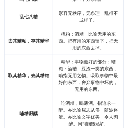
形容无秩序，无条理，乱得不
乱七八糟
成样子。
糟粕：酒糟，比喻无用的东
去其糟粕，存其精华
西。把有用的东西留下，把无
用的东西丢掉。
精华：事物最好的部分；糟
粕：酒糟、豆渣一类的东西，
取其精华，去其糟粕
喻指无用之物。吸取事物中最
好的东西，舍弃事物中坏的，
无用的东西。
吃酒糟，喝薄酒。指追求一
醉。亦比喻屈志从俗；随波逐
哺糟啜醨
流。亦比喻文字优美，令人陶
醉。同“哺糟歠醨”。