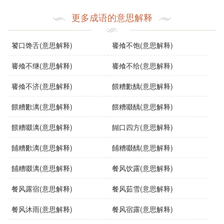
视与对低劣生活状况的批评。
更多成语的意思解释
使用场景
“餔糟歠醨”可以用于各种语境，包括文学作品、日常对话与
饕口馋舌(意思解释)
饔飧不饱(意思解释)
演讲。比如，在文学作品中，可以用来描写人物的生活状
饔飧不继(意思解释)
饔飧不给(意思解释)
态；在日常对话中，可能用于形容某人的饮食*惯；在演讲
中，则可用来批评社会中某些不健康的生活方式。
饔飧不济(意思解释)
餵糟歠醨(意思解释)
示例句子
餵糟歠漓(意思解释)
餵糟啜醨(意思解释)
在农村，很多人依旧过着餔糟歠醨的生活，吃着简单的
餵糟啜漓(意思解释)
餬口四方(意思解释)
食物。
餔糟歠漓(意思解释)
餔糟啜醨(意思解释)
餔糟啜漓(意思解释)
餐风饮露(意思解释)
他虽然生活条件艰苦，但从不觉得餔糟歠醨有什么不
餐风露宿(意思解释)
餐风茹雪(意思解释)
好。
餐风沐雨(意思解释)
餐风宿露(意思解释)
经过多年的奋斗，她终于不再过餔糟歠醨的日子，开始