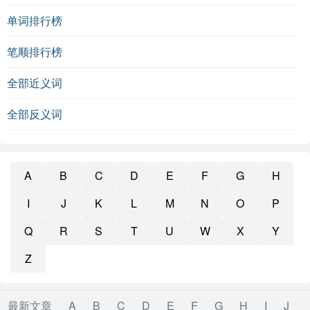
单词排行榜
笔顺排行榜
全部近义词
全部反义词
A
B
C
D
E
F
G
H
I
J
K
L
M
N
O
P
Q
R
S
T
U
W
X
Y
Z
最新文章
A
B
C
D
E
F
G
H
I
J