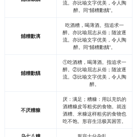
流。亦比喻文字优美，令人陶
通过对“餔糟歠醨”的学*，我意识到语言不仅仅是沟通的工
醉。同“餔糟歠醨”。
具，更是文化与历史的载体。理解这个成语，有助于我更好
地理解*
传统文化中的饮食观念，也提醒我在生活中重视健
康与饮食的质量。这个成语在我的语言学
和表达中，提供了
吃酒糟，喝薄酒。指追求一
一个丰富的文化背景和深刻的思考。
醉。亦比喻屈志从俗；随波逐
餔糟歠漓
流。亦比喻文字优美，令人陶
醉。同“餔糟歠醨”。
基础信息
①吃酒糟，喝薄酒。指追求一
拼音
bū
zāo
chuò
lí
醉。②比喻屈志从俗；随波逐
餔糟歠醨
用法
"作谓语、宾语、定语；用于处世"
流。③比喻文字优美，令人陶
醉。
近义词
餔糟歠漓
餔糟啜醨
厌：满足；糟糠：用以充饥的
字义分解
酒糟糠皮等粗劣的食物。就连
不厌糟糠
酒糟、米糠这样粗劣的食物也
bū
yòu
zāo
chuò
餔
醨
糟
歠
吃不饱。形容生活极其困苦。
乌七八糟
形容十分杂乱。