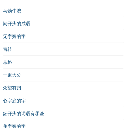
马勃牛溲
闳开头的成语
旡字旁的字
雷转
悬格
一秉大公
众望有归
心字底的字
龆开头的词语有哪些
隹字旁的字