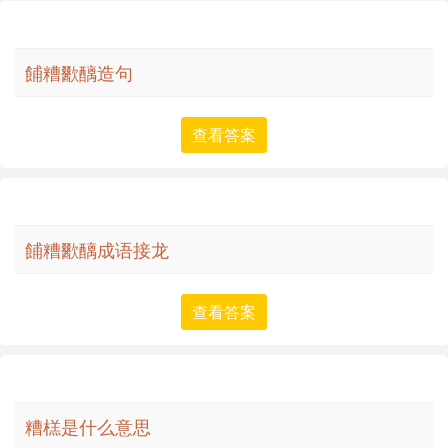
餔糟歠醨造句
查看答案
餔糟歠醨成语接龙
查看答案
糟榚是什么意思