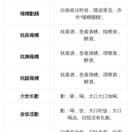
比喻效法时俗，随波逐流。亦
哺糟歠醨
作“哺糟啜醨”。
枕着酒，垫着酒糟。指嗜酒，
枕曲藉糟
醉酒。
枕着酒，垫着酒糟。谓嗜酒，
枕麹藉糟
醉酒。
枕着酒，垫着酒糟。谓嗜酒，
枕黮藉糟
醉酒。
大饮长歠
歠：吸，喝。大口大口地喝。
歠：喝，饮。大口吃饭，大口
放饭流歠
喝汤。旧指没有礼貌。
以橡实为饭，豆叶为羹。泛指